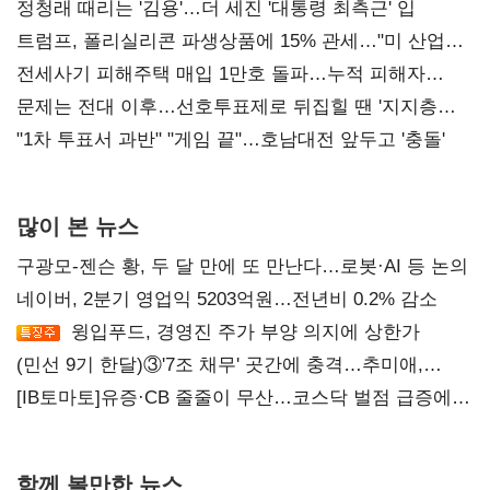
정청래 때리는 '김용'…더 세진 '대통령 최측근' 입
트럼프, 폴리실리콘 파생상품에 15% 관세…"미 산업
재건"
전세사기 피해주택 매입 1만호 돌파…누적 피해자
4만278명
문제는 전대 이후…선호투표제로 뒤집힐 땐 '지지층
불복'
"1차 투표서 과반" "게임 끝"…호남대전 앞두고 '충돌'
많이 본 뉴스
구광모-젠슨 황, 두 달 만에 또 만난다…로봇·AI 등 논의
네이버, 2분기 영업익 5203억원…전년비 0.2% 감소
윙입푸드, 경영진 주가 부양 의지에 상한가
(민선 9기 한달)③'7조 채무' 곳간에 충격…추미애,
20년만에 '비상재정' 선언 승부수
[IB토마토]유증·CB 줄줄이 무산…코스닥 벌점 급증에
상폐 압박
함께 볼만한 뉴스