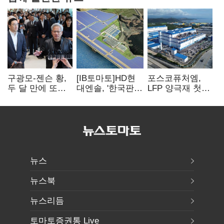
구광모-젠슨 황,
[IB토마토]HD현
포스코퓨처엠,
두 달 만에 또
대엔솔, '한국판
LFP 양극재 첫
만난다…로봇·AI
IRA' 수혜 부상…
대규모 공급…
등 논의
세액공제 선택이
ESS 시장 공략
변수
뉴스
뉴스북
뉴스리듬
토마토증권통 Live