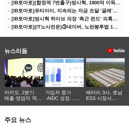
[IB토마토](합정역 7번출구)방시혁, 1900억 이득 논란…하이브 상장 진실은?
[IB토마토]유티아이, 지속되는 자금 조달 '굴레'…부채 리스크 고조
[IB토마토]방시혁 하이브 의장 '측근 펀드' 의혹…실상은 해외 투자 무산
[IB토마토](IT노사전운)③네이버, 노란봉투법 1호 되나…관건은 '진짜 주인'
뉴스리듬
카카오, 2분기
가입자 증가
배터리 3사, 호남
매출·영업익 역대
·AIDC 성장…
ESS 시장서
최대…에이전트
SKT 2분기 성장
‘격돌’
AI 수익화 관건
본궤도
주요 뉴스