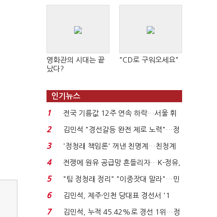
영화관의 시대는 끝
"CD로 구워오세요"
났다?
인기뉴스
1
전국 기름값 12주 연속 하락…서울 휘
발윳값 1909원...
2
김민석 "경선갈등 완전 제로 노력"…정
청래 "반명 공세 사...
3
'정청래 책임론' 꺼낸 친명계…친청계
는 추가투표 때리기...
4
전쟁에 원유 공급망 흔들리자…K-정유,
에너지안보 핵심...
5
"팀 정청래 정리" "이중잣대 말라"…민
주 최고위원 계파 다...
6
김민석, 제주·인천 당대표 경선서 '1
위'(1보)...
7
김민석, 누적 45.42%로 경선 1위…정