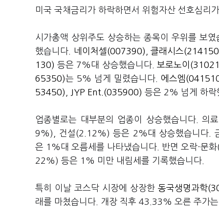
미국 국채금리가 하락하면서 위험자산 선호심리가
시가총액 상위주도 상승하는 종목이 우위를 보였
했습니다.
네이처셀(007390)
,
클래시스(214150
130)
등은 7%대 상승했습니다.
보로노이(31021
65350)
는 5% 넘게 밀렸습니다.
에스엠(041510
53450)
,
JYP Ent.(035900)
등은 2% 넘게 하락
업종별로는 대부분의 업종이 상승했습니다. 의료·정밀
9%), 건설(2.12%) 등은 2%대 상승했습니다. 금융
은 1%대 오름세를 나타냈습니다. 반면 오락·문화(-1
22%) 등은 1% 미만 내림세를 기록했습니다.
특히 이날 코스닥 시장에 상장한
동국생명과학(30
래를 마쳤습니다. 개장 직후 43.33% 오른 주가는