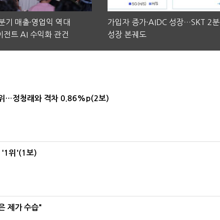
2분기 매출·영업익 역대
가입자 증가·AIDC 성장…SKT 2
전트 AI 수익화 관건
성장 본궤도
1위…정청래와 격차 0.86%p(2보)
1위'(1보)
은 제가 수습"