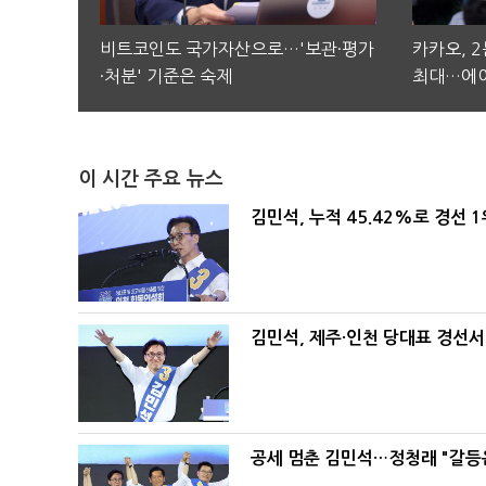
비트코인도 국가자산으로…'보관·평가
카카오, 
·처분' 기준은 숙제
최대…에이
이 시간 주요 뉴스
김민석, 누적 45.42%로 경선 
김민석, 제주·인천 당대표 경선서 '
공세 멈춘 김민석…정청래 "갈등