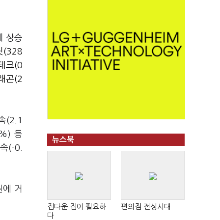
게 상승
(328
테크(0
래곤(2
(2.1
7%) 등
뉴스북
(-0.
원에 거
집다운 집이 필요하
편의점 전성시대
다