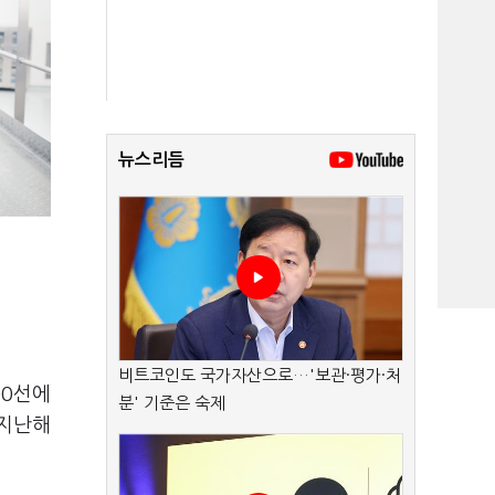
뉴스리듬
비트코인도 국가자산으로…'보관·평가·처
00선에
분' 기준은 숙제
 지난해