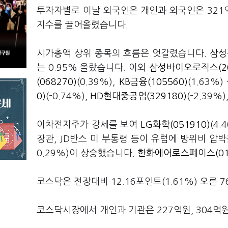
투자자별로 이날 외국인은 개인과 외국인은 321억
지수를 끌어올렸습니다.
시가총액 상위 종목의 흐름은 엇갈렸습니다.
삼성
는 0.95% 올랐습니다. 이외
삼성바이오로직스(20
(068270)
(0.39%),
KB금융(105560)
(1.63%
0)
(-0.74%),
HD현대중공업(329180)
(-2.39%)
이차전지주가 강세를 보여
LG화학(051910)
(4
장관, JD반스 미 부통령 등이 유럽에 방위비 압
0.29%)이 상승했습니다.
한화에어로스페이스(012
코스닥은 전장대비 12.16포인트(1.61%) 오른 7
코스닥시장에서 개인과 기관은 227억원, 304억