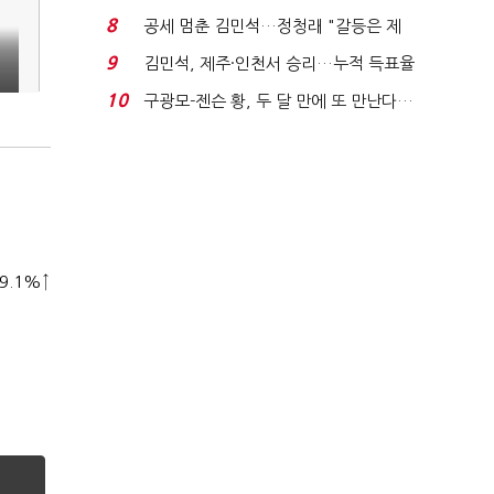
청래와 격차 0.86%p(...
8
공세 멈춘 김민석…정청래 "갈등은 제
가 수습"
9
김민석, 제주·인천서 승리…누적 득표율
'1위 탈환'(종합)...
10
구광모-젠슨 황, 두 달 만에 또 만난다…
로봇·AI 등 논...
9.1%↑