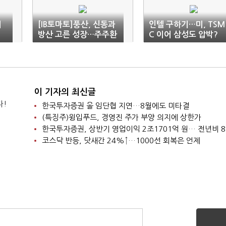
이
[IB토마토]풍산, 신동과
인텔 구하기…미, TSM
방산 고른 성장…주주환
C 이어 삼성도 압박?
원 확대할까
이 기자의 최신글
다!
한국투자증권 올 임단협 지연…8월에도 미타결
(특징주)윙입푸드, 경영진 주가 부양 의지에 상한가
한국투자증권, 상반기 영업이익 2조1701억 원… 전년비 8
코스닥 반등, 닷새간 24%↑…1000선 회복은 언제