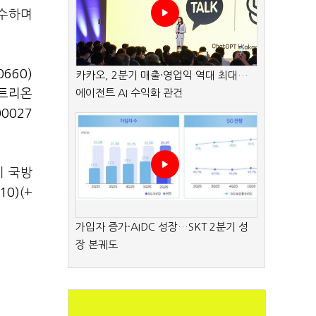
매수하며
660)
카카오, 2분기 매출·영업익 역대 최대…
트리온
에이전트 AI 수익화 관건
0027
미 국방
10)
(+
가입자 증가·AIDC 성장…SKT 2분기 성
장 본궤도