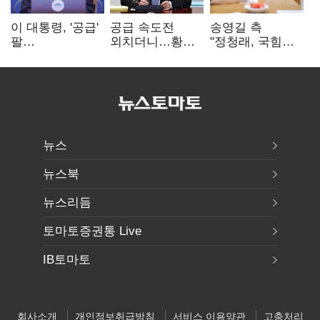
이 대통령, '공급'
공급 속도전
송영길 측
팔
외치더니…황희,
"정청래, 국힘
걷어붙였는데…
난데없이 '폐버스
'역선택' 대상…
여 내부선
리모델링' 제안
민주당 대표로
'부동산
총선 지휘 못해"
망언'(종합)
뉴스
뉴스북
뉴스리듬
토마토증권통 Live
IB토마토
회사소개
개인정보취급방침
서비스 이용약관
고충처리