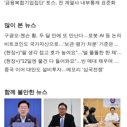
'금융복합기업집단' 토스, 전 계열사 내부통제 표준화
많이 본 뉴스
구광모-젠슨 황, 두 달 만에 또 만난다…로봇·AI 등 논의
비트코인도 국가자산으로…'보관·평가·처분' 기준은
숙제
(현장+)"팔 생각 접고 호가 높여요"…'덜 똘똘한 한 채'
20억 키맞추기
(현장+)"12일엔 물건 다 들어와요"…빈 매대 채우며 문
연 홈플러스
중국 이어 대만도 설비투자…메모리 ‘삼국전쟁’
함께 볼만한 뉴스