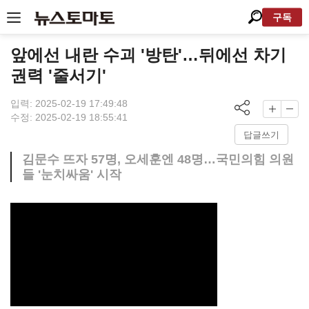
구독
앞에선 내란 수괴 '방탄'…뒤에선 차기
권력 '줄서기'
입력: 2025-02-19 17:49:48
수정: 2025-02-19 18:55:41
답글쓰기
김문수 뜨자 57명, 오세훈엔 48명…국민의힘 의원
들 '눈치싸움' 시작