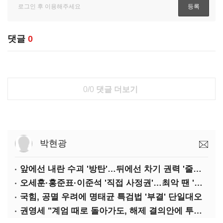
댓글
0
0/0
댓글 더보기
박현광
앞에선 내란 수괴 '방탄'…뒤에선 차기 권력 '줄서기'
오세훈·홍준표·이준석 '직접 사정권'…최악 땐 '대선 레이스' 이탈
국힘, 공멸 우려에 명태균 특검법 '부결' 단일대오
권영세 "계엄 때로 돌아가도, 해제 결의안에 투표 안 할 것"