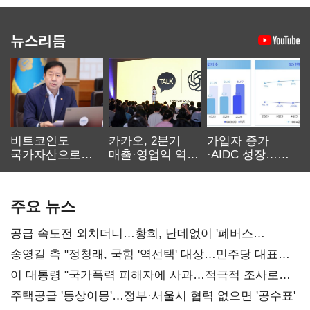
뉴스리듬
비트코인도
카카오, 2분기
가입자 증가
국가자산으로…'
매출·영업익 역대
·AIDC 성장…
보관·평가·처분'
최대…에이전트
SKT 2분기 성장
기준은 숙제
AI 수익화 관건
본궤도
주요 뉴스
공급 속도전 외치더니…황희, 난데없이 '폐버스
리모델링' 제안
송영길 측 "정청래, 국힘 '역선택' 대상…민주당 대표로
총선 지휘 못해"
이 대통령 "국가폭력 피해자에 사과…적극적 조사로
진실 밝혀야"
주택공급 '동상이몽'…정부·서울시 협력 없으면 '공수표'