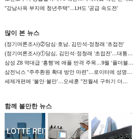
"강남사옥 부지에 청년주택"…LH도 '공급 속도전'
많이 본 뉴스
(정기여론조사)②당심·호남, 김민석-정청래 '초접전'
(정기여론조사)①당심, 김민석·정청래 '초접전'…대통령
지지도 '50% 아래로'(종합)
삼성 Z8 역대급 ‘흥행’에 애플 반격 주목…9월 ‘폴더블
대전’
삼전닉스 “주주환원 확대 방안 마련”…로이터에 성명
보내
세제개편에 ‘불안·불만’…오세훈 "전월세 구하기 더
힘들어질 것"
함께 볼만한 뉴스