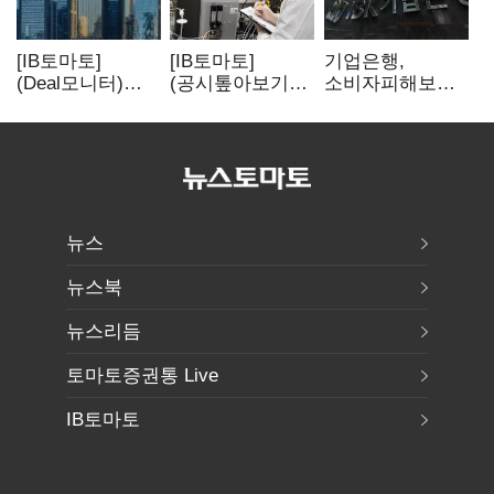
[IB토마토]
[IB토마토]
기업은행,
(Deal모니터)
(공시톺아보기)
소비자피해보상
롯데리츠, 회사채
투자판단 공시,
부실심사·
발행…빠듯한
무엇이 '중요한
보이스피싱 공시
유동성 차환으로
경영사항'일까
위반
대응
뉴스
뉴스북
뉴스리듬
토마토증권통 Live
IB토마토