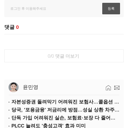
댓글
0
0/0
댓글 더보기
윤민영
자본성증권 돌려막기 어려워진 보험사…콜옵션 부담 급증
당국, '포용금융' 저금리에 방점…성실 상환 차주는 '역차별'
단독 가입 어려워진 실손, 보험료·보장 다 줄어든 5세대는?
PLCC 늘려도 '충성고객' 효과 미미