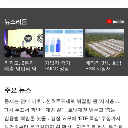
뉴스리듬
카카오, 2분기
가입자 증가
배터리 3사, 호남
매출·영업익 역대
·AIDC 성장…
ESS 시장서
최대…에이전트
SKT 2분기 성장
‘격돌’
AI 수익화 관건
본궤도
주요 뉴스
문제는 전대 이후…선호투표제로 뒤집힐 땐 '지지층
불복'
"1차 투표서 과반" "게임 끝"…호남대전 앞두고 '충돌'
김용범 책임론 봇물…경질 요구에 'ETF 특검' 주장까지
보건소부터 응급실까지 AI 확산…지역의료 혁신 본격화