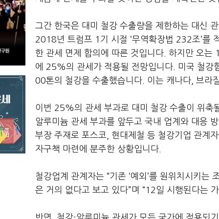
그간 한국은 대미 철강 수출량을 제한하는 대신 
2018
년 트럼프
1
기 시절
‘
무역확장법
232
조
’
를 
한 관세 면제 합의에 따른 것입니다
.
하지만 오는
에
25%
의 관세가 적용될 전망입니다
.
미국 철강
00
톤의 철강을 수출했습니다
.
이는 캐나다
,
브라
이번
25%
의 관세 부과로 대미 철강 수출이 위축
알루미늄 관세 부과를 앞두고 국내 업계와 대응 
부장 주재로 포스코
,
현대제철 등 철강기업 관계자
자구책 마련에 분주한 상황입니다
.
철강업계 관계자는
“
기존
‘
예외
’
를 원위치시키는 조
은 거의 없다고 보고 있다
”
며
“
12
일 시행된다는 가
반면
,
철강·알루미늄 관세가 모든 국가에 적용되기