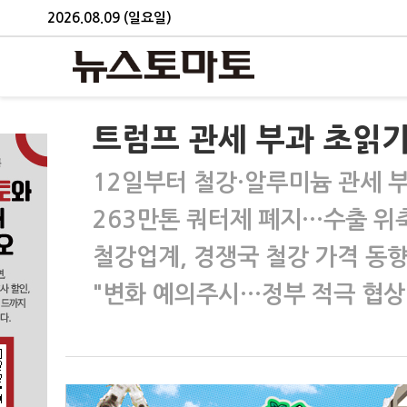
2026.08.09 (일요일)
트럼프 관세 부과 초읽기.
12일부터 철강·알루미늄 관세 
263만톤 쿼터제 폐지…수출 위
철강업계, 경쟁국 철강 가격 동향
"변화 예의주시…정부 적극 협상