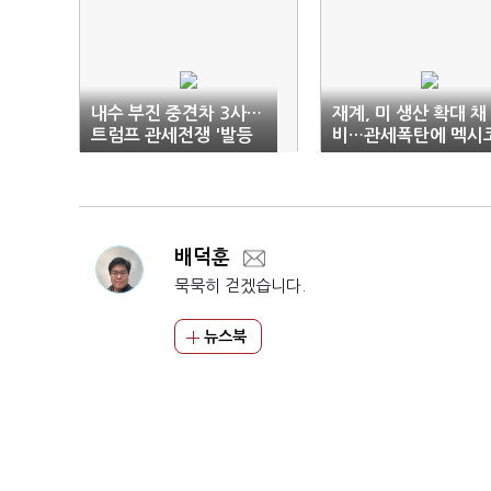
내수 부진 중견차 3사…
재계, 미 생산 확대 채
트럼프 관세전쟁 '발등
비…관세폭탄에 멕시
에 불'
'엑소더스'
배덕훈
묵묵히 걷겠습니다.
뉴스북