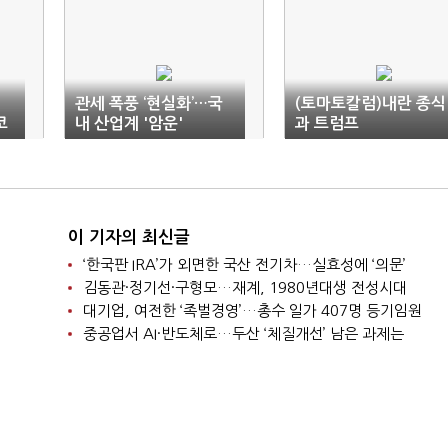
관세 폭풍 ‘현실화’…국
(토마토칼럼)내란 종식
코
내 산업계 '암운'
과 트럼프
이 기자의 최신글
‘한국판 IRA’가 외면한 국산 전기차…실효성에 ‘의문’
김동관·정기선·구형모…재계, 1980년대생 전성시대
대기업, 여전한 ‘족벌경영’…총수 일가 407명 등기임원
중공업서 AI·반도체로…두산 ‘체질개선’ 남은 과제는