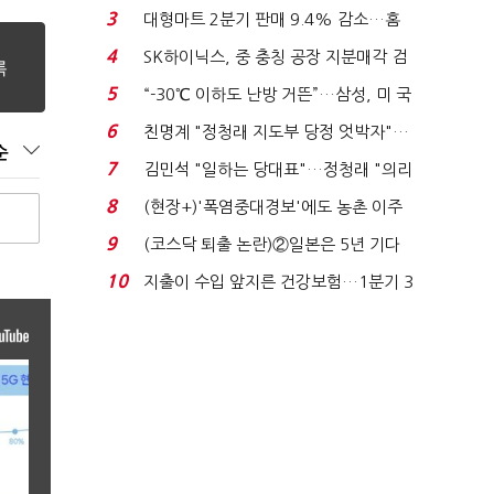
원간 성과급 불...
3
대형마트 2분기 판매 9.4% 감소…홈
플러스 사태 여파...
4
SK하이닉스, 중 충칭 공장 지분매각 검
토?…“확정된 바...
5
“-30℃ 이하도 난방 거뜬”…삼성, 미 국
립연구소와 개...
6
친명계 "정청래 지도부 당정 엇박자"…
순
친청계 "신천지 오...
7
김민석 "일하는 당대표"…정청래 "의리
가 제일 중요"...
8
(현장+)'폭염중대경보'에도 농촌 이주
노동자는 강행군…'야...
9
(코스닥 퇴출 논란)②일본은 5년 기다
려주는데 우리는 ...
10
지출이 수입 앞지른 건강보험…1분기 3
조8989억 적자...