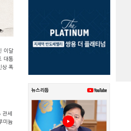
인 이달
프 대통
인상 폭
뉴스리듬
%
관세
알루미늄