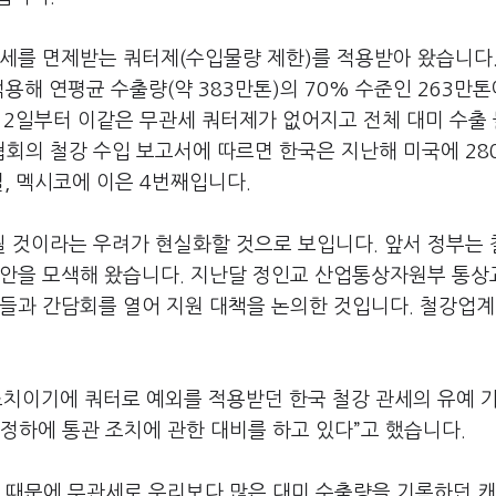
관세를 면제받는 쿼터제
(
수입물량 제한
)
를 적용받아 왔습니다
적용해 연평균 수출량
(
약
383
만톤
)
의
70%
수준인
263
만톤
12
일부터 이같은 무관세 쿼터제가 없어지고 전체 대미 수출
협회의 철강 수입 보고서에 따르면 한국은 지난해 미국에
28
질
,
멕시코에 이은
4
번째입니다
.
될 것이라는 우려가 현실화할 것으로 보입니다
. 앞서
정부는 
방안을 모색해 왔습니다
.
지난달 정인교 산업통상자원부 통상
들과 간담회를 열어 지원 대책을 논의한 것입니다
.
철강업계
치이기에 쿼터로 예외를 적용받던 한국 철강 관세의 유예 
정하에 통관 조치에 관한 대비를 하고 있다
”
고 했습니다
.
 때문에 무관세로 우리보다 많은 대미 수출량을 기록하던 캐