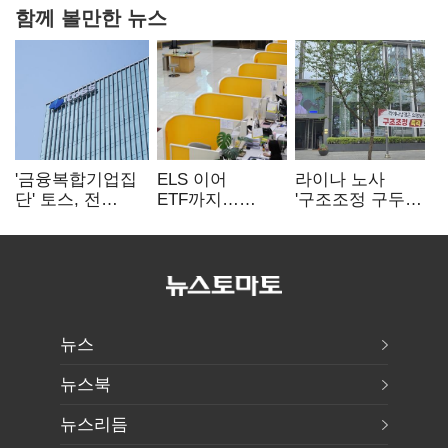
함께 볼만한 뉴스
'금융복합기업집
ELS 이어
라이나 노사
단' 토스, 전
ETF까지…
'구조조정 구두
계열사 내부통제
고위험상품 판매
합의안' 도출
표준화
제동 걸린 은행
뉴스
뉴스북
뉴스리듬