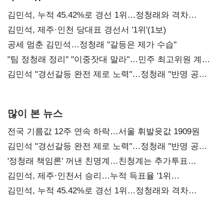
김민석, 누적 45.42%로 경선 1위…정청래와 격차
0.86%p(2보)
김민석, 제주·인천 당대표 경선서 '1위'(1보)
공세 멈춘 김민석…정청래 "갈등은 제가 수습"
"팀 정청래 정리" "이중잣대 말라"…민주 최고위원 계파
다툼 격화
김민석 "경선갈등 완전 제로 노력"…정청래 "반명 공세
사과부터"
많이 본 뉴스
전국 기름값 12주 연속 하락…서울 휘발윳값 1909원
김민석 "경선갈등 완전 제로 노력"…정청래 "반명 공세
사과부터"
'정청래 책임론' 꺼낸 친명계…친청계는 추가투표
때리기
김민석, 제주·인천서 승리…누적 득표율 '1위
탈환'(종합)
김민석, 누적 45.42%로 경선 1위…정청래와 격차
0.86%p(2보)