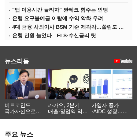
"앱 이용시간 늘리자" 짠테크 힘주는 인뱅
은행 요구불예금 이탈에 수익 악화 우려
4대 금융 사외이사 BSM 기준 제각각…쏠림도 여전
은행 민원 늘었다…ELS·수신금리 탓
뉴스리듬
비트코인도
카카오, 2분기
가입자 증가
국가자산으로…'
매출·영업익 역대
·AIDC 성장…
보관·평가·처분'
최대…에이전트
SKT 2분기 성장
기준은 숙제
AI 수익화 관건
본궤도
주요 뉴스