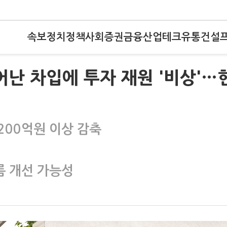
속보
정치
정책
사회
증권
금융
산업
테크
유통
건설
어난 차입에 투자 재원 '비상'…
200억원 이상 감축
름 개선 가능성