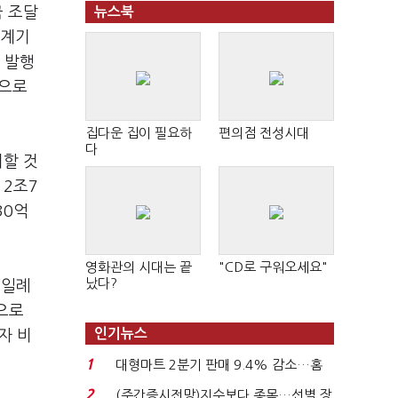
금 조달
뉴스북
 계기
 발행
준으로
집다운 집이 필요하
편의점 전성시대
다
지할 것
 2조7
30억
영화관의 시대는 끝
"CD로 구워오세요"
났다?
 일례
원으로
인기뉴스
자 비
1
대형마트 2분기 판매 9.4% 감소…홈
플러스 사태 여파...
2
(주간증시전망)지수보다 종목…선별 장