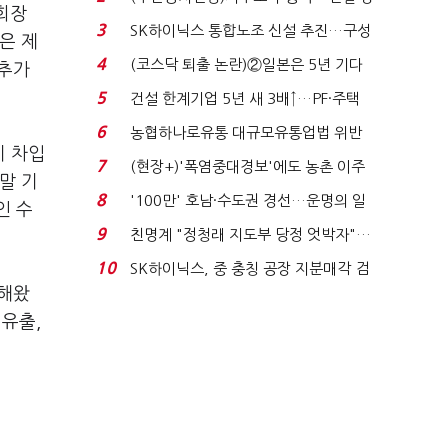
회장
세 이어진다...
3
SK하이닉스 통합노조 신설 추진…구성
은 제
원 간 성과급 불...
4
(코스닥 퇴출 논란)②일본은 5년 기다
 추가
려주는데 우리는 ...
5
건설 한계기업 5년 새 3배↑…PF·주택
침체에 재무 ...
6
농협하나로유통 대규모유통업법 위반
기 차입
적발…공정위, 과...
7
(현장+)'폭염중대경보'에도 농촌 이주
말 기
노동자는 강행군…'야...
8
'100만' 호남·수도권 경선…운명의 일
인 수
주일
9
친명계 "정청래 지도부 당정 엇박자"…
친청계 "신천지 오...
10
SK하이닉스, 중 충칭 공장 지분매각 검
 해왔
토?…“확정된 바...
 유출,