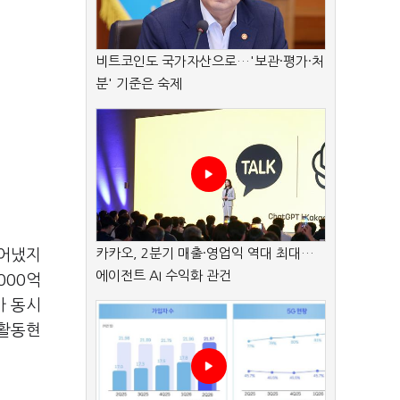
비트코인도 국가자산으로…'보관·평가·처
분' 기준은 숙제
카카오, 2분기 매출·영업익 역대 최대…
덜어냈지
에이전트 AI 수익화 관건
000억
가 동시
업활동현