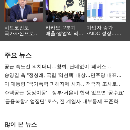
비트코인도
카카오, 2분기
가입자 증가
국가자산으로…'
매출·영업익 역대
·AIDC 성장…
보관·평가·처분'
최대…에이전트
SKT 2분기 성장
기준은 숙제
AI 수익화 관건
본궤도
주요 뉴스
공급 속도전 외치더니…황희, 난데없이 '폐버스
리모델링' 제안
송영길 측 "정청래, 국힘 '역선택' 대상…민주당 대표로
총선 지휘 못해"
이 대통령 "국가폭력 피해자에 사과…적극적 조사로
진실 밝혀야"
주택공급 '동상이몽'…정부·서울시 협력 없으면 '공수표'
'금융복합기업집단' 토스, 전 계열사 내부통제 표준화
많이 본 뉴스