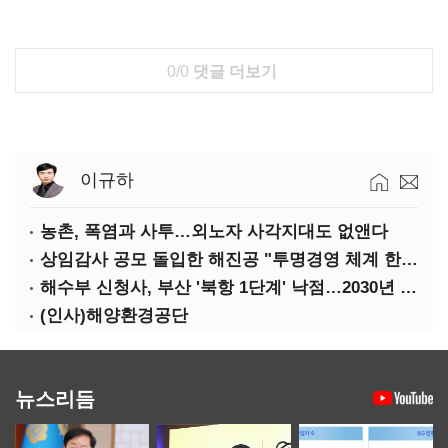
0/0
댓글 더보기
이규하
농촌, 폭염과 사투…외노자 사각지대도 없앤다
상임감사 공모 돌입한 해진공 "투명경영 체계 한층 강화"
해수부 신청사, 부산 '북항 1단계' 낙점…2030년 완공 목표
(인사)해양환경공단
뉴스리듬