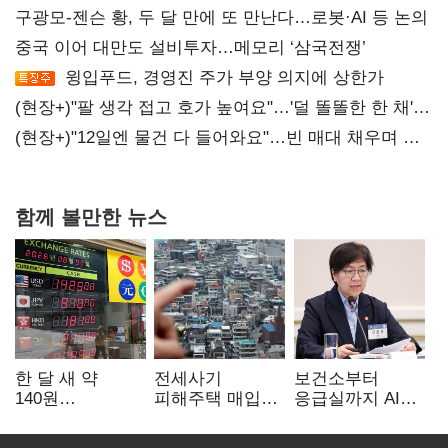
구광모-젠슨 황, 두 달 만에 또 만난다…로봇·AI 등 논의
중국 이어 대만도 설비투자…메모리 ‘삼국전쟁’
윙입푸드, 경영진 주가 부양 의지에 상한가
(현장+)"팔 생각 접고 호가 높여요"…'덜 똘똘한 한 채'
20억 키맞추기
(현장+)"12일엔 물건 다 들어와요"…빈 매대 채우며 문
연 홈플러스
함께 볼만한 뉴스
한 달 새 약
전세사기
보건소부터
140원
피해주택 매입
응급실까지 AI
급락…'역대급
1만호 돌파…
확산…지역의료
엔저'에 원화
누적 피해자
혁신 본격화