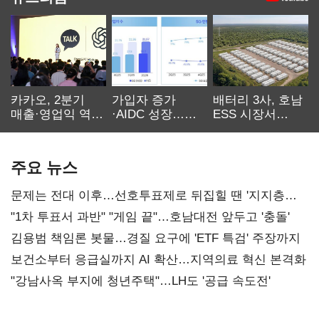
카카오, 2분기
가입자 증가
배터리 3사, 호남
매출·영업익 역대
·AIDC 성장…
ESS 시장서
최대…에이전트
SKT 2분기 성장
‘격돌’
AI 수익화 관건
본궤도
주요 뉴스
문제는 전대 이후…선호투표제로 뒤집힐 땐 '지지층
불복'
"1차 투표서 과반" "게임 끝"…호남대전 앞두고 '충돌'
김용범 책임론 봇물…경질 요구에 'ETF 특검' 주장까지
보건소부터 응급실까지 AI 확산…지역의료 혁신 본격화
"강남사옥 부지에 청년주택"…LH도 '공급 속도전'