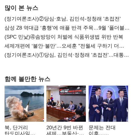
많이 본 뉴스
(정기여론조사)②당심·호남, 김민석-정청래 '초접전'
삼성 Z8 역대급 ‘흥행’에 애플 반격 주목…9월 ‘폴더블
대전’
(SPC 민낯)④솜방망이 처벌에 식품위생법 위반 반복
세제개편에 ‘불안·불만’…오세훈 "전월세 구하기 더
힘들어질 것"
(정기여론조사)①당심, 김민석·정청래 '초접전'…대통령
지지도 '50% 아래로'(종합)
함께 볼만한 뉴스
북, 단거리
20년간 9번 바뀐
문제는 전대
탄도미사일
세제…부동산·
이후…