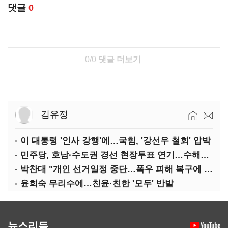
댓글
0
0/0
댓글 더보기
김유정
이 대통령 '인사 강행'에…국힘, '강선우 철회' 압박
민주당, 호남·수도권 경선 현장투표 연기…수해복구 집중
박찬대 "개인 선거일정 중단…폭우 피해 복구에 당력 집중해야"
윤희숙 무리수에…친윤·친한 '모두' 반발
뉴스리듬