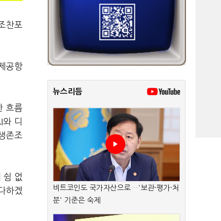
 조찬포
국제공항
뉴스리듬
한 흐름
I와 디
 생존조
 쉼 없
비트코인도 국가자산으로…'보관·평가·처
 다하겠
분' 기준은 숙제