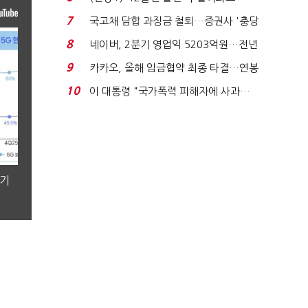
빈 매대 채우며 문 연 ...
7
국고채 담합 과징금 철퇴…증권사 '충당
금 폭탄' 우려...
8
네이버, 2분기 영업익 5203억원…전년
비 0.2% 감소...
9
카카오, 올해 임금협약 최종 타결…연봉
6.3% 인상·격려...
10
이 대통령 "국가폭력 피해자에 사과…
적극적 조사로 진...
분기