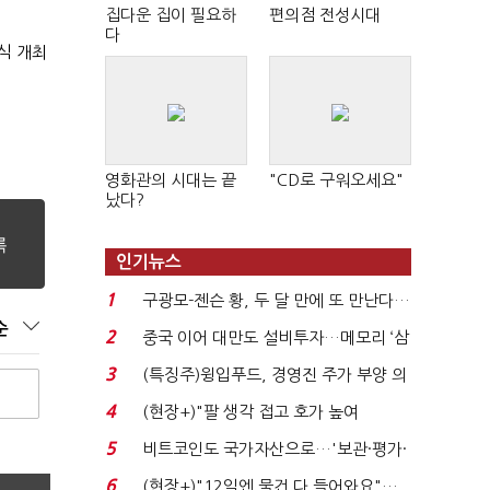
집다운 집이 필요하
편의점 전성시대
다
식 개최
영화관의 시대는 끝
"CD로 구워오세요"
났다?
인기뉴스
1
구광모-젠슨 황, 두 달 만에 또 만난다…
로봇·AI 등 논...
순
2
중국 이어 대만도 설비투자…메모리 ‘삼
국전쟁’
3
(특징주)윙입푸드, 경영진 주가 부양 의
지에 상한가...
4
(현장+)"팔 생각 접고 호가 높여
요"…'덜 똘똘한 한 채' 20...
5
비트코인도 국가자산으로…'보관·평가·
처분' 기준은 ...
6
(현장+)"12일엔 물건 다 들어와요"…