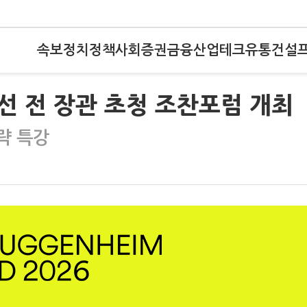
속보
정치
정책
사회
증권
금융
산업
테크
유통
건설
선 전 장관 초청 조찬포럼 개최
전략 특강