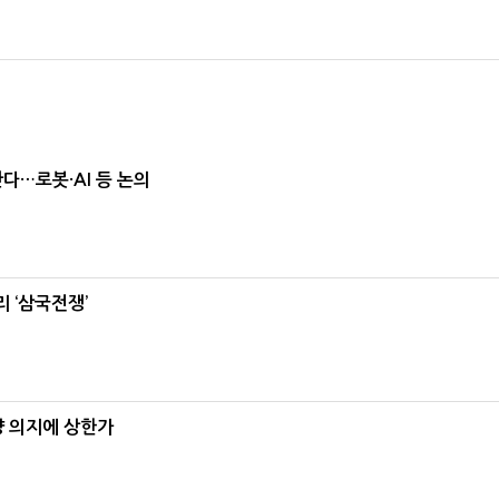
난다…로봇·AI 등 논의
 ‘삼국전쟁’
양 의지에 상한가