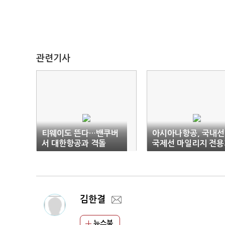
관련기사
티웨이도 뜬다…밴쿠버
아시아나항공, 국내선
서 대한항공과 격돌
국제선 마일리지 전용
확대
김한결
뉴스북