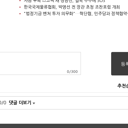
자금 부족 스코넥 새 경영진, 결국 주주에 SOS
한국국제물류협회, 박영선 전 장관 초청 조찬포럼 개최
"법정기금 벤처 투자 의무화"…혁단협, 민주당과 정책협약
0
/
300
추천
0/0
댓글 더보기