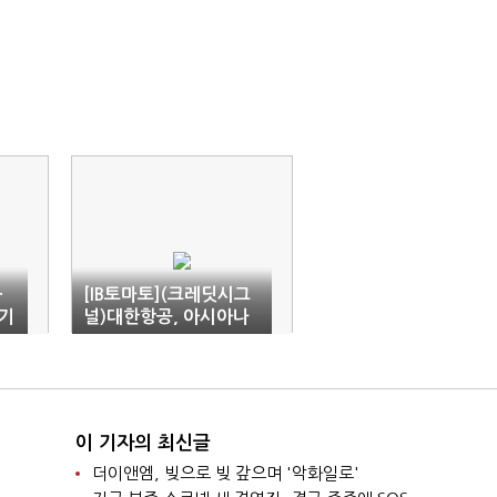
·
[IB토마토](크레딧시그
기
널)대한항공, 아시아나
품고 '초대형' 항공사 발
돋움
이 기자의 최신글
더이앤엠, 빚으로 빚 갚으며 '악화일로'