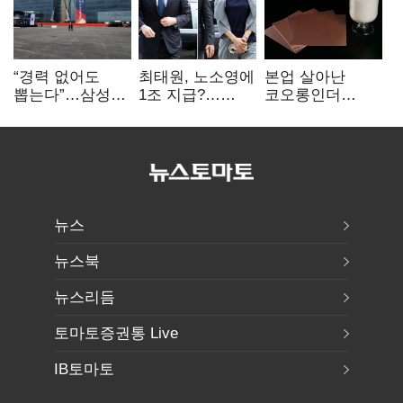
“경력 없어도
최태원, 노소영에
본업 살아난
뽑는다”…삼성
1조 지급?…
코오롱인더
·TSMC, 미
재상고 여부 주목
·HS효성…AI·
반도체 인재
배터리 소재로
쟁탈전
보폭 확대
뉴스
뉴스북
뉴스리듬
토마토증권통 Live
IB토마토