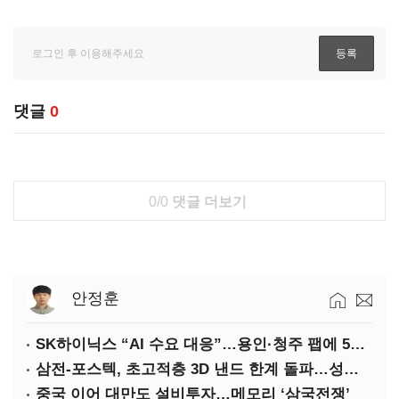
댓글
0
0/0
댓글 더보기
안정훈
SK하이닉스 “AI 수요 대응”…용인·청주 팹에 54조 투자
삼전-포스텍, 초고적층 3D 낸드 한계 돌파…성능·전력효율 개선
중국 이어 대만도 설비투자…메모리 ‘삼국전쟁’