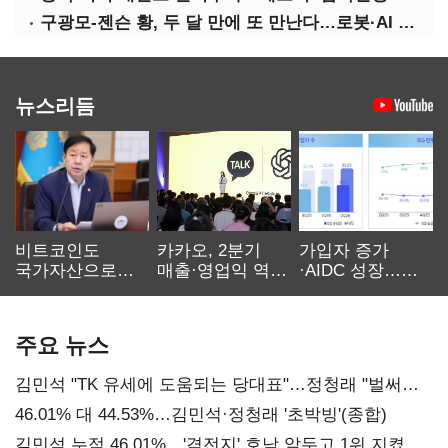
구광모-젠슨 황, 두 달 만에 또 만난다…로봇·AI 등 논의
뉴스리듬
비트코인도
카카오, 2분기
가입자 증가
국가자산으로…'
매출·영업익 역대
·AIDC 성장…
보관·평가·처분'
최대…에이전트
SKT 2분기 성장
기준은 숙제
AI 수익화 관건
본궤도
주요 뉴스
김민석 "TK 유세에 도움되는 당대표"…정청래 "벌써
대표된 양 당직 배분"
46.01% 대 44.53%…김민석·정청래 '초박빙'(종합)
김민석 누적 46.01%…'격전지' 호남 앞두고 1위 지켰다