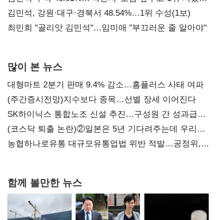
(2보)
김민석, 강원·대구·경북서 48.54%…1위 수성(1보)
최민희 "골리앗 김민석"…임미애 "부끄러운 줄 알아야"
많이 본 뉴스
대형마트 2분기 판매 9.4% 감소…홈플러스 사태 여파
(주간증시전망)지수보다 종목…선별 장세 이어진다
SK하이닉스 통합노조 신설 추진…구성원 간 성과급
불만 확산
(코스닥 퇴출 논란)②일본은 5년 기다려주는데 우리는
당장 퇴출?…시간만으론 부족한 코스닥 구하기
농협하나로유통 대규모유통업법 위반 적발…공정위,
과징금 4억6200만원 부과
함께 볼만한 뉴스