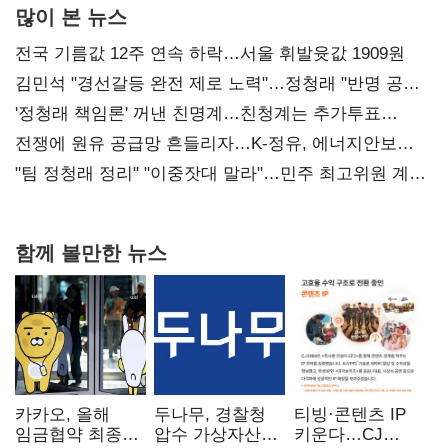
많이 본 뉴스
전국 기름값 12주 연속 하락…서울 휘발윳값 1909원
김민석 "경선갈등 완전 제로 노력"…정청래 "반명 공세
사과부터"
'정청래 책임론' 꺼낸 친명계…친청계는 추가투표
때리기
전쟁에 원유 공급망 흔들리자…K-정유, 에너지안보
핵심으로 재부상
"팀 정청래 정리" "이중잣대 말라"…민주 최고위원 계파
다툼 격화
함께 볼만한 뉴스
카카오, 올해
두나무, 경찰청
티빙·콘텐츠 IP
임금협약 최종
압수 가상자산
키운다…CJ