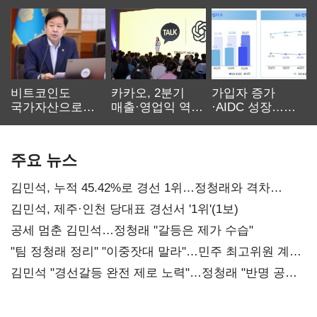
비트코인도
카카오, 2분기
가입자 증가
국가자산으로…'
매출·영업익 역대
·AIDC 성장…
보관·평가·처분'
최대…에이전트
SKT 2분기 성장
기준은 숙제
AI 수익화 관건
본궤도
주요 뉴스
김민석, 누적 45.42%로 경선 1위…정청래와 격차
0.86%p(2보)
김민석, 제주·인천 당대표 경선서 '1위'(1보)
공세 멈춘 김민석…정청래 "갈등은 제가 수습"
"팀 정청래 정리" "이중잣대 말라"…민주 최고위원 계파
다툼 격화
김민석 "경선갈등 완전 제로 노력"…정청래 "반명 공세
사과부터"