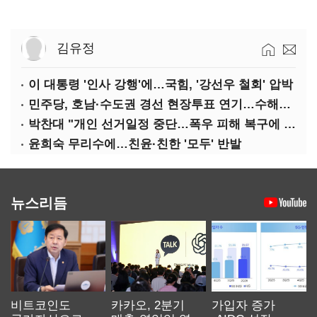
김유정
이 대통령 '인사 강행'에…국힘, '강선우 철회' 압박
민주당, 호남·수도권 경선 현장투표 연기…수해복구 집중
박찬대 "개인 선거일정 중단…폭우 피해 복구에 당력 집중해야"
윤희숙 무리수에…친윤·친한 '모두' 반발
뉴스리듬
비트코인도
카카오, 2분기
가입자 증가