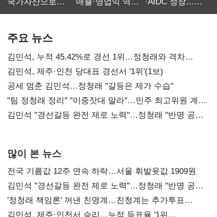
국가자산으로…'
매출·영업익 역대
·AIDC 성장…
보관·평가·처분'
최대…에이전트
SKT 2분기 성장
기준은 숙제
AI 수익화 관건
본궤도
주요 뉴스
김민석, 누적 45.42%로 경선 1위…정청래와 격차
0.86%p(2보)
김민석, 제주·인천 당대표 경선서 '1위'(1보)
공세 멈춘 김민석…정청래 "갈등은 제가 수습"
"팀 정청래 정리" "이중잣대 말라"…민주 최고위원 계파
다툼 격화
김민석 "경선갈등 완전 제로 노력"…정청래 "반명 공세
사과부터"
많이 본 뉴스
전국 기름값 12주 연속 하락…서울 휘발윳값 1909원
김민석 "경선갈등 완전 제로 노력"…정청래 "반명 공세
사과부터"
'정청래 책임론' 꺼낸 친명계…친청계는 추가투표
때리기
김민석, 제주·인천서 승리…누적 득표율 '1위