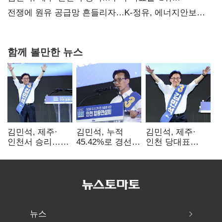
탈환'(종합)
전쟁에 원유 공급망 흔들리자…K-정유, 에너지안보
핵심으로 재부상
함께 볼만한 뉴스
김민석, 제주·
김민석, 누적
김민석, 제주·
인천서 승리…
45.42%로 경선
인천 당대표
누적 득표율 '1위
1위…정청래와
경선서 '1위'(1보)
탈환'(종합)
격차
0.86%p(2보)
뉴스