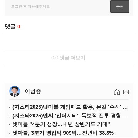
댓글
0
0/0
댓글 더보기
이범종
(지스타2025)넷마블 게임패드 활용, 몬길 '수석' 7대죄 '차석'
(지스타2025)엔씨 '신더시티', 독보적 전투 경험 필요
넷마블 "4분기 성장…내년 상반기도 기대"
넷마블, 3분기 영업익 909억…전년비 38.8%↑