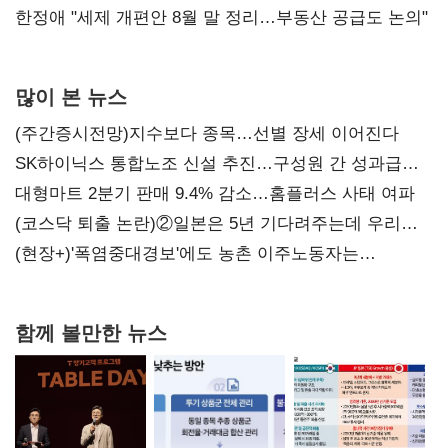
한정애 "세제 개편안 8월 말 정리…부동산 공급도 논의"
많이 본 뉴스
(주간증시전망)지수보다 종목…선별 장세 이어진다
SK하이닉스 통합노조 신설 추진…구성원 간 성과급
불만 확산
대형마트 2분기 판매 9.4% 감소…홈플러스 사태 여파
(코스닥 퇴출 논란)②일본은 5년 기다려주는데 우리는
당장 퇴출?…시간만으론 부족한 코스닥 구하기
(현장+)'폭염중대경보'에도 농촌 이주노동자는
강행군…'야외작업 중지' 권고도 무시
함께 볼만한 뉴스