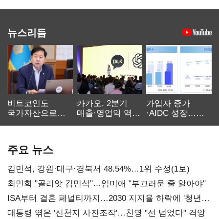
뉴스리듬
비트코인도
카카오, 2분기
가입자 증가
국가자산으로…'
매출·영업익 역대
·AIDC 성장…
보관·평가·처분'
최대…에이전트
SKT 2분기 성장
기준은 숙제
AI 수익화 관건
본궤도
주요 뉴스
김민석, 강원·대구·경북서 48.54%…1위 수성(1보)
최민희 "골리앗 김민석"…임미애 "부끄러운 줄 알아야"
ISA부터 결혼 페널티까지…2030 지지율 하락에 '청년
챙기기'
대통령 엮은 '신천지 사진조작'…친명 "선 넘었다" 격앙