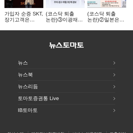
가입자 순증 SKT,
(코스닥 퇴출
(코스닥 퇴출
장기고객은
논란)③이광재
논란)②일본은
CEO가 직접
"과속 잡더라도
5년
챙긴다
자동차 없애지는
기다려주는데
말아야"
우리는 당장
퇴출?…
시간만으론
부족한 코스닥
구하기
뉴스
뉴스북
뉴스리듬
토마토증권통 Live
IB토마토