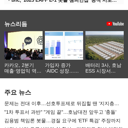
bhc, '2025 EAFF E-1 풋볼 챔피언십' 공식 서포터 참여
뉴스리듬
카카오, 2분기
가입자 증가
배터리 3사, 호남
매출·영업익 역대
·AIDC 성장…
ESS 시장서
최대…에이전트
SKT 2분기 성장
‘격돌’
AI 수익화 관건
본궤도
주요 뉴스
문제는 전대 이후…선호투표제로 뒤집힐 땐 '지지층
불복'
"1차 투표서 과반" "게임 끝"…호남대전 앞두고 '충돌'
김용범 책임론 봇물…경질 요구에 'ETF 특검' 주장까지