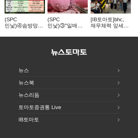
(SPC
(SPC
[IB토마토]bhc,
민낯)④솜방망이
민낯)③"일매출
재무체력 앞세워
처벌에
280만원 찍어도
해외
식품위생법 위반
수익 제자리"…
투자…'본게임'
반복
점주 울리는
속도
'상시 할인'
뉴스
뉴스북
뉴스리듬
토마토증권통 Live
IB토마토