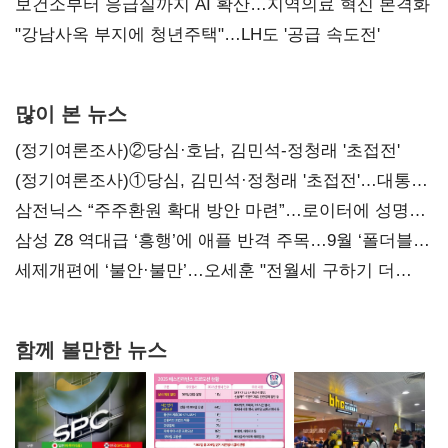
보건소부터 응급실까지 AI 확산…지역의료 혁신 본격화
"강남사옥 부지에 청년주택"…LH도 '공급 속도전'
많이 본 뉴스
(정기여론조사)②당심·호남, 김민석-정청래 '초접전'
(정기여론조사)①당심, 김민석·정청래 '초접전'…대통령
지지도 '50% 아래로'(종합)
삼전닉스 “주주환원 확대 방안 마련”…로이터에 성명
보내
삼성 Z8 역대급 ‘흥행’에 애플 반격 주목…9월 ‘폴더블
대전’
세제개편에 ‘불안·불만’…오세훈 "전월세 구하기 더
힘들어질 것"
함께 볼만한 뉴스