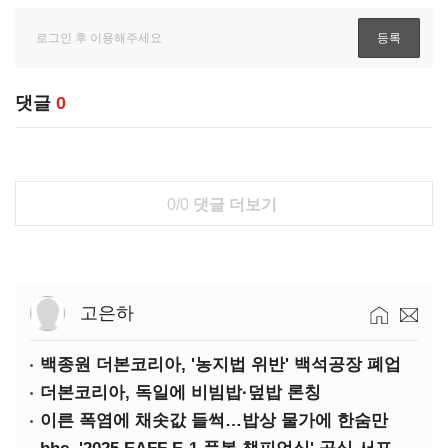
댓글
0
0/0
댓글 더보기
고은하
백종원 더본코리아, '농지법 위반' 백석공장 폐업
더본코리아, 독일에 비빔밥·덮밥 론칭
이른 폭염에 채솟값 들썩…밥상 물가에 한숨만