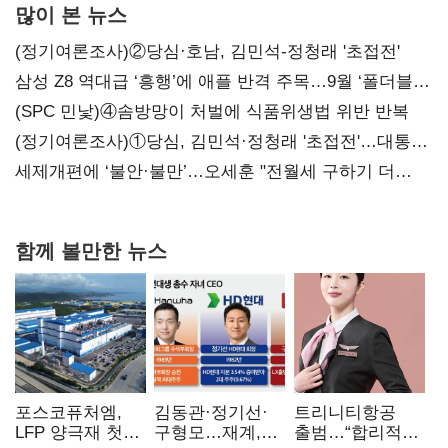
많이 본 뉴스
(정기여론조사)②당심·호남, 김민석-정청래 '초접전'
삼성 Z8 역대급 ‘흥행’에 애플 반격 주목…9월 ‘폴더블
대전’
(SPC 민낯)④솜방망이 처벌에 식품위생법 위반 반복
(정기여론조사)①당심, 김민석·정청래 '초접전'…대통령
지지도 '50% 아래로'(종합)
세제개편에 ‘불안·불만’…오세훈 "전월세 구하기 더
힘들어질 것"
함께 볼만한 뉴스
포스코퓨처엠,
김동관·정기선·
트리니티항공
LFP 양극재 첫
구형모…재계,
출범…“합리적