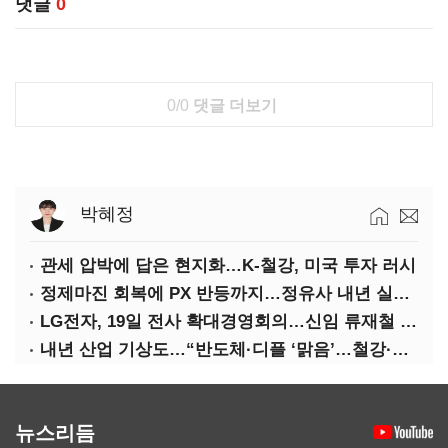
댓글
0
0/0
댓글 더보기
박혜정
관세 압박에 답은 현지화…K-철강, 미국 투자 러시
정제마진 회복에 PX 반등까지…정유사 내년 실적 기대
LG전자, 19일 전사 확대경영회의…신임 류재철 사장 주관
내년 산업 기상도…“반도체·디플 ‘맑음’…철강·석화 ‘흐림’”
뉴스리듬