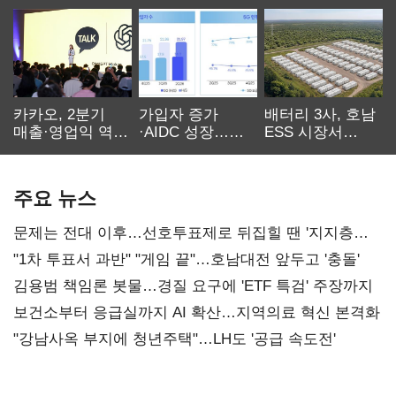
카카오, 2분기
가입자 증가
배터리 3사, 호남
매출·영업익 역대
·AIDC 성장…
ESS 시장서
최대…에이전트
SKT 2분기 성장
‘격돌’
AI 수익화 관건
본궤도
주요 뉴스
문제는 전대 이후…선호투표제로 뒤집힐 땐 '지지층
불복'
"1차 투표서 과반" "게임 끝"…호남대전 앞두고 '충돌'
김용범 책임론 봇물…경질 요구에 'ETF 특검' 주장까지
보건소부터 응급실까지 AI 확산…지역의료 혁신 본격화
"강남사옥 부지에 청년주택"…LH도 '공급 속도전'