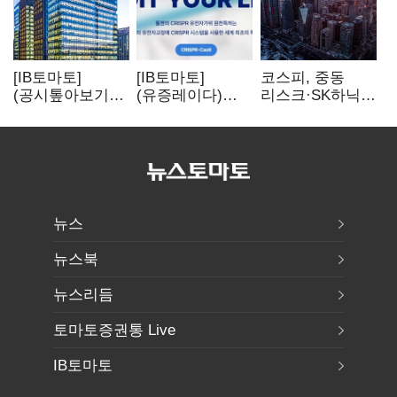
[IB토마토]
[IB토마토]
코스피, 중동
(공시톺아보기)
(유증레이다)
리스크·SK하닉
수주 공시, 왜
툴젠, 조달액
5% 급락에
바로 매출로
3분의 1 토막…
뒷걸음
잡히지 않을까
특허소송
비용부터 챙긴다
뉴스
뉴스북
뉴스리듬
토마토증권통 Live
IB토마토