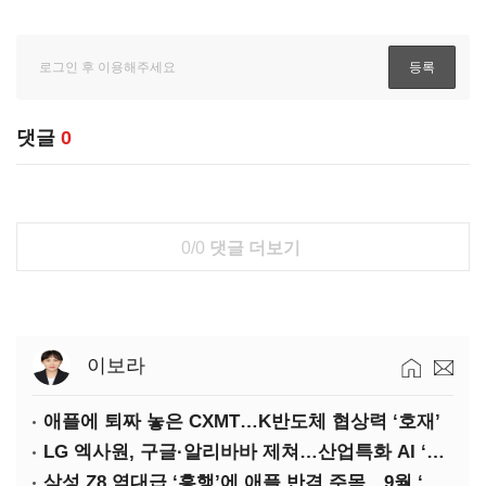
댓글
0
0/0
댓글 더보기
이보라
애플에 퇴짜 놓은 CXMT…K반도체 협상력 ‘호재’
LG 엑사원, 구글·알리바바 제쳐…산업특화 AI ‘속도’
삼성 Z8 역대급 ‘흥행’에 애플 반격 주목…9월 ‘폴더블 대전’