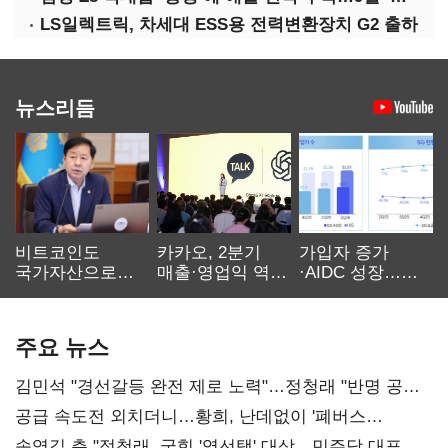
LS일렉트릭, 차세대 ESS용 전력변환장치 G2 출하
뉴스리듬
비트코인도
카카오, 2분기
가입자 증가
국가자산으로…'
매출·영업익 역대
·AIDC 성장…
보관·평가·처분'
최대…에이전트
SKT 2분기 성장
기준은 숙제
AI 수익화 관건
본궤도
주요 뉴스
김민석 "경선갈등 완전 제로 노력"…정청래 "반명 공세
사과부터"
공급 속도전 외치더니…황희, 난데없이 '폐버스
리모델링' 제안
송영길 측 "정청래, 국힘 '역선택' 대상…민주당 대표로