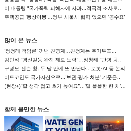
총선 지휘 못해"
이 대통령 "국가폭력 피해자에 사과…적극적 조사로
진실 밝혀야"
주택공급 '동상이몽'…정부·서울시 협력 없으면 '공수표'
많이 본 뉴스
'정청래 책임론' 꺼낸 친명계…친청계는 추가투표
때리기
김민석 "경선갈등 완전 제로 노력"…정청래 "반명 공세
사과부터"
구광모-젠슨 황, 두 달 만에 또 만난다…로봇·AI 등 논의
비트코인도 국가자산으로…'보관·평가·처분' 기준은
숙제
(현장+)"팔 생각 접고 호가 높여요"…'덜 똘똘한 한 채'
20억 키맞추기
함께 볼만한 뉴스