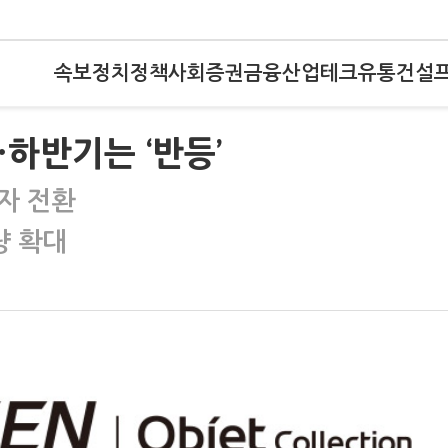
속보
정치
정책
사회
증권
금융
산업
테크
유통
건설
…하반기는 ‘반등’
자 전환
량 확대