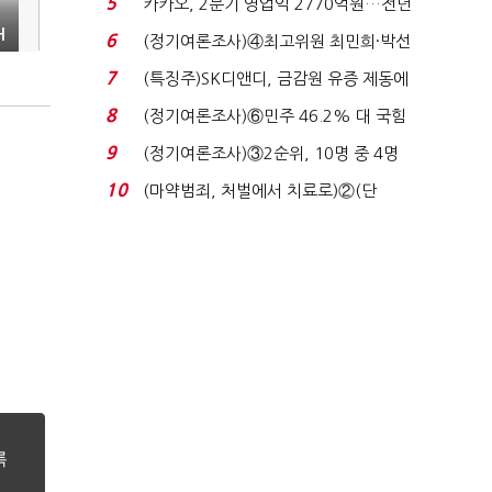
5
카카오, 2분기 영업익 2770억원…전년
비 36% 증가...
H
6
(정기여론조사)④최고위원 최민희·박선
원 '양강'…서미...
7
(특징주)SK디앤디, 금감원 유증 제동에
장 초반 상한가...
8
(정기여론조사)⑥민주 46.2% 대 국힘
31.0%…오차범위 밖 ...
9
(정기여론조사)③2순위, 10명 중 4명
'송영길'…정청래 '한 ...
10
(마약범죄, 처벌에서 치료로)②(단
독)"마약은 전염병…여성...