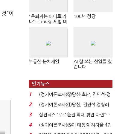
 것”이
"은퇴자는 어디로 가
100년 정당
나"…고려장 세법 비
판 확산
부동산 눈치게임
AI 잘 쓰는 신입을 찾
습니다
인기뉴스
1
(정기여론조사)②당심·호남, 김민석-정
청래 '초접전'...
2
(정기여론조사)①당심, 김민석·정청래
'초접전'…대통령 ...
3
삼전닉스 “주주환원 확대 방안 마련”…
로이터에 성명...
4
(정기여론조사)⑤이 대통령 지지율 47.
7%…일주일 만에 ...