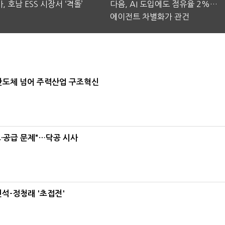
, 호남 ESS 시장서 ‘격돌’
다음, AI 도입에도 점유율 2%…
에이전트 차별화가 관건
…반도체 넘어 주력산업 구조혁신
·공급 문제"…닥공 시사
석-정청래 '초접전'