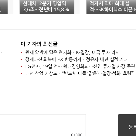
현대차, 2분기 영업익
적자서 역대 최대 실
전
3.6조…전년비 15.8%
적…SK하이닉스 이끈 
↓
BM 파워
이 기자의 최신글
.
관세 압박에 답은 현지화…K-철강, 미국 투자 러시
정제마진 회복에 PX 반등까지…정유사 내년 실적 기대
LG전자, 19일 전사 확대경영회의…신임 류재철 사장 주관
내년 산업 기상도…“반도체·디플 ‘맑음’…철강·석화 ‘흐림’”
0
/
300