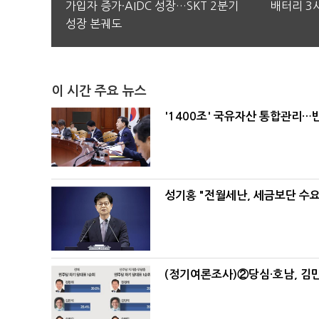
가입자 증가·AIDC 성장…SKT 2분기
배터리 3사
성장 본궤도
이 시간 주요 뉴스
'1400조' 국유자산 통합관리
성기홍 "전월세난, 세금보단 수요
(정기여론조사)②당심·호남, 김민