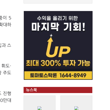
중이 5
 확대하
십과 스
 휘도·
장 주도
뉴스북
드 진행
00만대