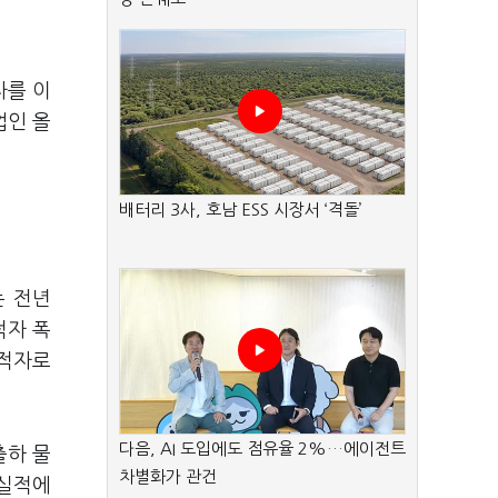
자를 이
업인 올
배터리 3사, 호남 ESS 시장서 ‘격돌’
는 전년
적자 폭
 적자로
다음, AI 도입에도 점유율 2%…에이전트
출하 물
차별화가 관건
 실적에