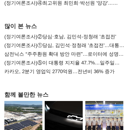
'한 자릿수'
(정기여론조사)④최고위원 최민희·박선원 '양강'…
서미화·이성윤·임미애 뒤이어
많이 본 뉴스
(정기여론조사)②당심·호남, 김민석-정청래 '초접전'
(정기여론조사)①당심, 김민석·정청래 '초접전'…대통령
지지도 '50% 아래로'(종합)
삼전닉스 “주주환원 확대 방안 마련”…로이터에 성명
보내
(정기여론조사)⑤이 대통령 지지율 47.7%…일주일
만에 다시 40%대
카카오, 2분기 영업익 2770억원…전년비 36% 증가
함께 볼만한 뉴스