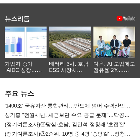
뉴스리듬
가입자 증가
배터리 3사, 호남
다음, AI 도입에도
·AIDC 성장…
ESS 시장서
점유율 2%…
SKT 2분기 성장
‘격돌’
에이전트
본궤도
차별화가 관건
주요 뉴스
'1400조' 국유자산 통합관리…반도체 넘어 주력산업
구조혁신
성기홍 "전월세난, 세금보단 수요·공급 문제"…닥공
시사
(정기여론조사)②당심·호남, 김민석-정청래 '초접전'
(정기여론조사)③2순위, 10명 중 4명 '송영길'…정청래