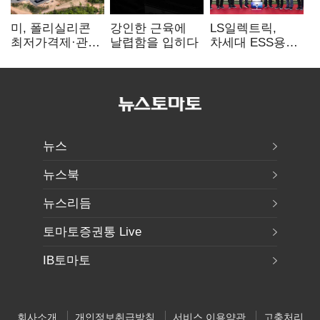
미, 폴리실리콘
강인한 근육에
LS일렉트릭,
최저가격제·관세
날렵함을 입히다
차세대 ESS용
검토…K태양광
전력변환장치 G2
입지 확대 기대
출하
뉴스
뉴스북
뉴스리듬
토마토증권통 Live
IB토마토
회사소개
개인정보취급방침
서비스 이용약관
고충처리