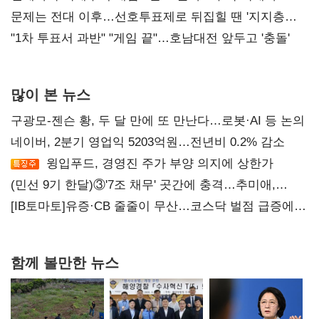
4만278명
문제는 전대 이후…선호투표제로 뒤집힐 땐 '지지층
불복'
"1차 투표서 과반" "게임 끝"…호남대전 앞두고 '충돌'
많이 본 뉴스
구광모-젠슨 황, 두 달 만에 또 만난다…로봇·AI 등 논의
네이버, 2분기 영업익 5203억원…전년비 0.2% 감소
윙입푸드, 경영진 주가 부양 의지에 상한가
(민선 9기 한달)③'7조 채무' 곳간에 충격…추미애,
20년만에 '비상재정' 선언 승부수
[IB토마토]유증·CB 줄줄이 무산…코스닥 벌점 급증에
상폐 압박
함께 볼만한 뉴스