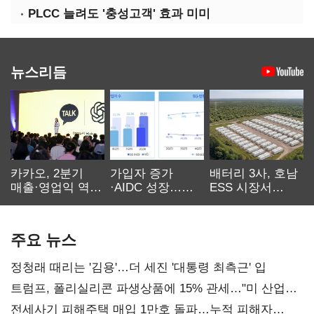
PLCC 늘려도 '충성고객' 효과 미미
뉴스리듬
카카오, 2분기
가입자 증가
배터리 3사, 호남
매출·영업익 역대
·AIDC 성장…
ESS 시장서
최대…에이전트
SKT 2분기 성장
‘격돌’
AI 수익화 관건
본궤도
주요 뉴스
정청래 때리는 '김용'…더 세진 '대통령 최측근' 입
트럼프, 폴리실리콘 파생상품에 15% 관세…"미 산업
재건"
전세사기 피해주택 매입 1만호 돌파…누적 피해자