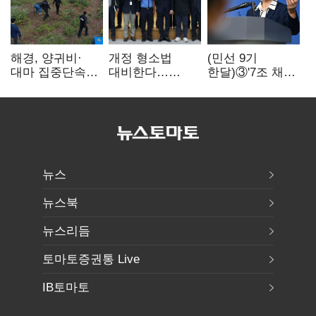
해경, 양귀비·
개정 형소법
(민선 9기
대마 집중단속…
대비한다…
한달)③'7조 채무'
4개월 동안
해경청
곳간에 충격…
249명 검거
'수사혁신TF'
추미애, 20년만에
가동
'비상재정' 선언
승부수
뉴스
뉴스북
뉴스리듬
토마토증권통 Live
IB토마토