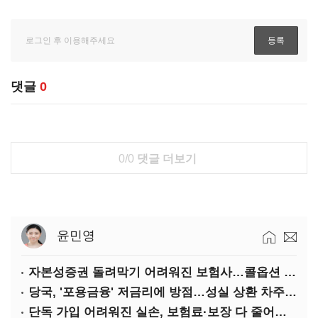
댓글
0
0/0
댓글 더보기
윤민영
자본성증권 돌려막기 어려워진 보험사…콜옵션 부담 급증
당국, '포용금융' 저금리에 방점…성실 상환 차주는 '역차별'
단독 가입 어려워진 실손, 보험료·보장 다 줄어든 5세대는?