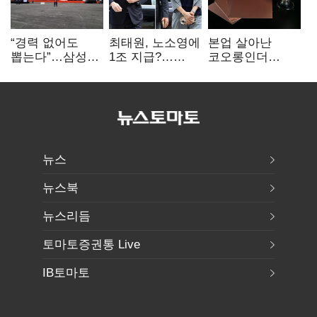
“경력 없어도
최태원, 노소영에
본업 살아난
뽑는다”…삼성
1조 지급?…
코오롱인더
·TSMC, 미
재상고 여부 주목
·HS효성…AI·
반도체 인재
배터리 소재로
쟁탈전
보폭 확대
뉴스
뉴스북
뉴스리듬
토마토증권통 Live
IB토마토