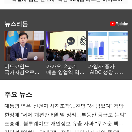
뉴스리듬
비트코인도
카카오, 2분기
가입자 증가
국가자산으로…'
매출·영업익 역대
·AIDC 성장…
보관·평가·처분'
최대…에이전트
SKT 2분기 성장
기준은 숙제
AI 수익화 관건
본궤도
주요 뉴스
대통령 엮은 '신천지 사진조작'…친명 "선 넘었다" 격앙
한정애 "세제 개편안 8월 말 정리…부동산 공급도 논의"
조승래, '블루웨이브' 개인정보 유출 사과 "무거운 책임