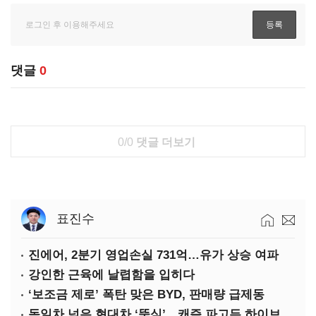
댓글
0
0/0
댓글 더보기
표진수
진에어, 2분기 영업손실 731억…유가 상승 여파
강인한 근육에 날렵함을 입히다
‘보조금 제로’ 폭탄 맞은 BYD, 판매량 급제동
독일차 넘은 현대차 ‘뚝심’…캐즘 파고든 하이브리드 역전극