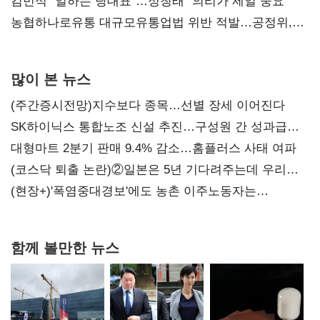
통감"
김민석 "일하는 당대표"…정청래 "의리가 제일 중요"
농협하나로유통 대규모유통업법 위반 적발…공정위,
과징금 4억6200만원 부과
많이 본 뉴스
(주간증시전망)지수보다 종목…선별 장세 이어진다
SK하이닉스 통합노조 신설 추진…구성원 간 성과급
불만 확산
대형마트 2분기 판매 9.4% 감소…홈플러스 사태 여파
(코스닥 퇴출 논란)②일본은 5년 기다려주는데 우리는
당장 퇴출?…시간만으론 부족한 코스닥 구하기
(현장+)'폭염중대경보'에도 농촌 이주노동자는
강행군…'야외작업 중지' 권고도 무시
함께 볼만한 뉴스