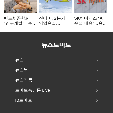
반도체공학회
진에어, 2분기
SK하이닉스 “AI
“연구개발직 주
영업손실
수요 대응”…용인
52시간제
731억…유가
·청주 팹에 54조
개선해야”
상승 여파
투자
뉴스
뉴스북
뉴스리듬
토마토증권통 Live
IB토마토