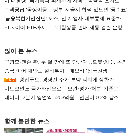
총선 지휘 못해"
이 대통령 "국가폭력 피해자에 사과…적극적 조사로
진실 밝혀야"
주택공급 '동상이몽'…정부·서울시 협력 없으면 '공수표'
'금융복합기업집단' 토스, 전 계열사 내부통제 표준화
ELS 이어 ETF까지…고위험상품 판매 제동 걸린 은행
많이 본 뉴스
구광모-젠슨 황, 두 달 만에 또 만난다…로봇·AI 등 논의
중국 이어 대만도 설비투자…메모리 ‘삼국전쟁’
윙입푸드, 경영진 주가 부양 의지에 상한가
비트코인도 국가자산으로…'보관·평가·처분' 기준은
숙제
네이버, 2분기 영업익 5203억원…전년비 0.2% 감소
함께 볼만한 뉴스