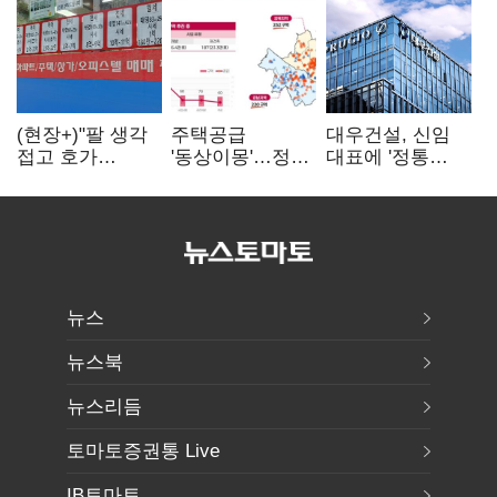
(현장+)"팔 생각
주택공급
대우건설, 신임
접고 호가
'동상이몽'…정부
대표에 '정통
높여요"…'덜
·서울시 협력
대우맨' 이강석
똘똘한 한 채'
없으면 '공수표'
부사장 내정
20억 키맞추기
뉴스
뉴스북
뉴스리듬
토마토증권통 Live
IB토마토