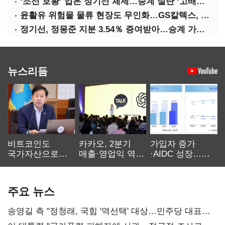
‘조선 호황’ 업은 정기선 체제…승계 실탄 ‘고배당’ 주목
윤활유 위험물 물류 현장도 무인화…GS칼텍스, 디지털 전환 가속
정기선, 정몽준 지분 3.54％ 증여받아…승계 가속화
뉴스리듬
비트코인도
카카오, 2분기
가입자 증가
국가자산으로…'
매출·영업익 역대
·AIDC 성장…
보관·평가·처분'
최대…에이전트
SKT 2분기 성장
기준은 숙제
AI 수익화 관건
본궤도
주요 뉴스
송영길 측 "정청래, 국힘 '역선택' 대상…민주당 대표로