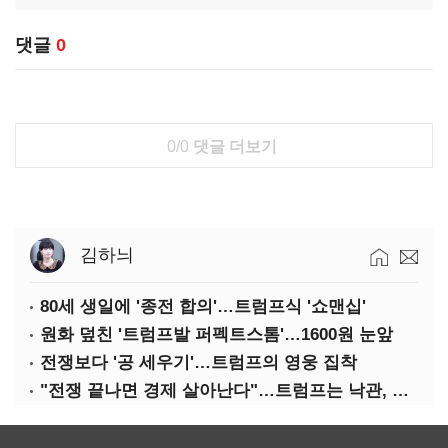
댓글
0
0/0
댓글 더보기
김하늬
80세 생일에 '종전 합의'…트럼프식 '쇼맨십'
원화 덮친 '트럼프발 퍼펙트스톰'…1600원 눈앞
전쟁보다 '공 세우기'…트럼프의 영웅 집착
"전쟁 끝나면 경제 살아난다"…트럼프는 낙관, 미국인은 싸늘