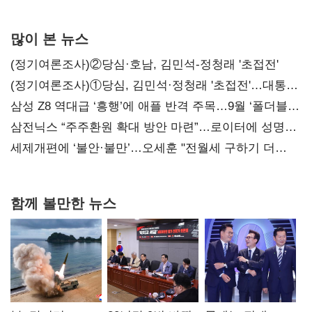
많이 본 뉴스
(정기여론조사)②당심·호남, 김민석-정청래 '초접전'
(정기여론조사)①당심, 김민석·정청래 '초접전'…대통령
지지도 '50% 아래로'(종합)
삼성 Z8 역대급 ‘흥행’에 애플 반격 주목…9월 ‘폴더블
대전’
삼전닉스 “주주환원 확대 방안 마련”…로이터에 성명
보내
세제개편에 ‘불안·불만’…오세훈 "전월세 구하기 더
힘들어질 것"
함께 볼만한 뉴스