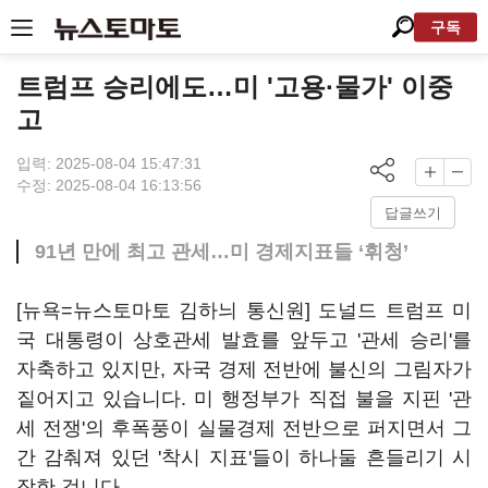
구독
트럼프 승리에도…미 '고용·물가' 이중
고
입력: 2025-08-04 15:47:31
수정: 2025-08-04 16:13:56
답글쓰기
91년 만에 최고 관세…미 경제지표들 ‘휘청’
[뉴욕=뉴스토마토 김하늬 통신원] 도널드 트럼프 미
국 대통령이 상호관세 발효를 앞두고 '관세 승리'를
자축하고 있지만, 자국 경제 전반에 불신의 그림자가
짙어지고 있습니다. 미 행정부가 직접 불을 지핀 '관
세 전쟁'의 후폭풍이 실물경제 전반으로 퍼지면서 그
간 감춰져 있던 '착시 지표'들이 하나둘 흔들리기 시
작한 겁니다.