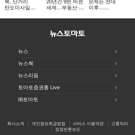
북, 단거리
20년간 9번 바뀐
문제는 전대
탄도미사일
세제…부동산·
이후…
발사…안보실
상속세만
선호투표제로
"즉각 중단 촉구"
건드렸다
뒤집힐 땐
'지지층 불복'
뉴스
뉴스북
뉴스리듬
토마토증권통 Live
IB토마토
회사소개
개인정보취급방침
서비스 이용약관
고충처리
정정반론보도