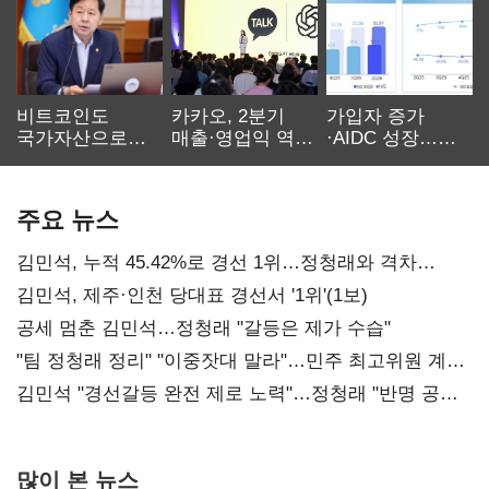
비트코인도
카카오, 2분기
가입자 증가
국가자산으로…'
매출·영업익 역대
·AIDC 성장…
보관·평가·처분'
최대…에이전트
SKT 2분기 성장
기준은 숙제
AI 수익화 관건
본궤도
주요 뉴스
김민석, 누적 45.42%로 경선 1위…정청래와 격차
0.86%p(2보)
김민석, 제주·인천 당대표 경선서 '1위'(1보)
공세 멈춘 김민석…정청래 "갈등은 제가 수습"
"팀 정청래 정리" "이중잣대 말라"…민주 최고위원 계파
다툼 격화
김민석 "경선갈등 완전 제로 노력"…정청래 "반명 공세
사과부터"
많이 본 뉴스