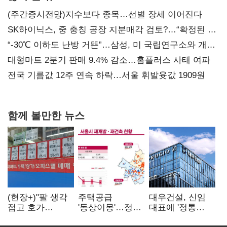
(주간증시전망)지수보다 종목…선별 장세 이어진다
SK하이닉스, 중 충칭 공장 지분매각 검토?…“확정된 바
없어”
“-30℃ 이하도 난방 거뜬”…삼성, 미 국립연구소와 개발
협력
대형마트 2분기 판매 9.4% 감소…홈플러스 사태 여파
전국 기름값 12주 연속 하락…서울 휘발윳값 1909원
함께 볼만한 뉴스
(현장+)"팔 생각
주택공급
대우건설, 신임
접고 호가
'동상이몽'…정부
대표에 '정통
높여요"…'덜
·서울시 협력
대우맨' 이강석