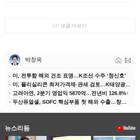
0/0
댓글 더보기
박창욱
미, 전투함 해외 건조 표명…K조선 수주 ‘청신호’
미, 폴리실리콘 최저가격제·관세 검토…K태양광 입지 확대 기대
고려아연, 2분기 영업익 5870억…전년비 126.8%↑
두산퓨얼셀, SOFC 핵심부품 첫 해외 수출…창사 이래 최대 규모
뉴스리듬