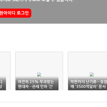
원아이디 로그인
디
여전히 25% 부과받는
막판까지 난기류…정점
성
현대차…관세 인하 ‘간
에 '3500억달러' 문서
절’
화