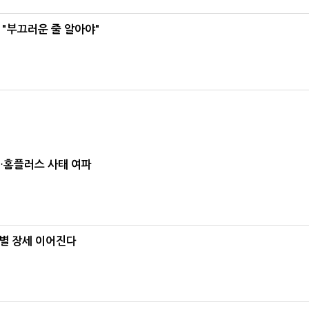
 "부끄러운 줄 알아야"
소…홈플러스 사태 여파
별 장세 이어진다