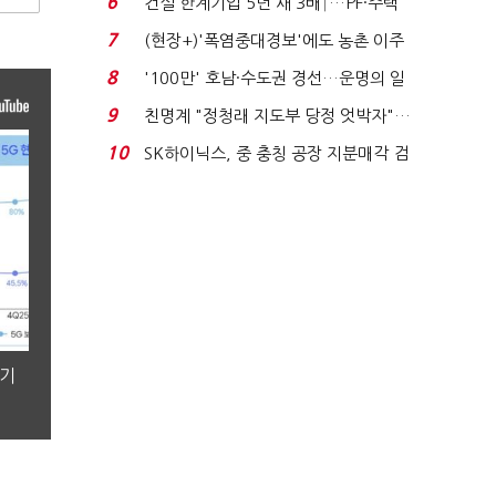
6
건설 한계기업 5년 새 3배↑…PF·주택
침체에 재무 ...
7
(현장+)'폭염중대경보'에도 농촌 이주
노동자는 강행군…'야...
8
'100만' 호남·수도권 경선…운명의 일
주일
9
친명계 "정청래 지도부 당정 엇박자"…
친청계 "신천지 오...
10
SK하이닉스, 중 충칭 공장 지분매각 검
토?…“확정된 바...
분기