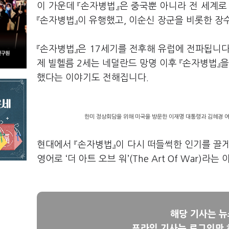
이 가운데 『손자병법』은 중국뿐 아니라 전 세계
『손자병법』이 유행했고, 이순신 장군을 비롯한 장
『손자병법』은 17세기를 전후해 유럽에 전파됩니다
제 빌헬름 2세는 네덜란드 망명 이후 『손자병법』을
했다는 이야기도 전해집니다.
한미 정상회담을 위해 미국을 방문한 이재명 대통령과 김혜경 여사
현대에서 『손자병법』이 다시 떠들썩한 인기를 끌게
영어로 ‘더 아트 오브 워’(The Art Of War)라
해당 기사는 
프라임 기사는 로그인만 