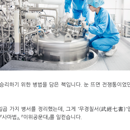
 승리하기 위한 병법을 담은 책입니다. 눈 뜨면 전쟁통이었
일곱 가지 병서를 정리했는데, 그게 '무경칠서(武經七書)'
』, 『사마법』, 『이위공문대』를 일컫습니다.