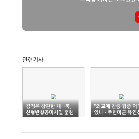
관련기사
김정은 참관한 채…북,
"외교에 친중·혐중 어
신형반항공미사일 훈련
있나…주한미군 유연
동의 어렵다"