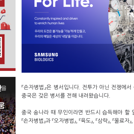
『손자병법』은 병서입니다. 전투가 아닌 전쟁에서
중국은 갖은 병서를 전해 내려왔습니다.
중국 송나라 때 무인이라면 반드시 습득해야 할 
『손자병법』과 『오자병법』, 『육도』, 『삼략』, 『울료자