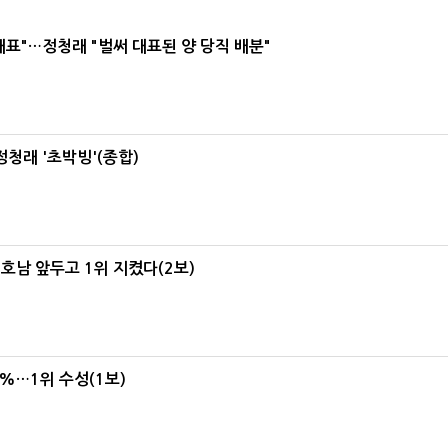
대표"…정청래 "벌써 대표된 양 당직 배분"
정청래 '초박빙'(종합)
 호남 앞두고 1위 지켰다(2보)
4%…1위 수성(1보)