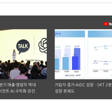
2분기 매출·영업익 역대
가입자 증가·AIDC 성장…SKT 2
전트 AI 수익화 관건
성장 본궤도