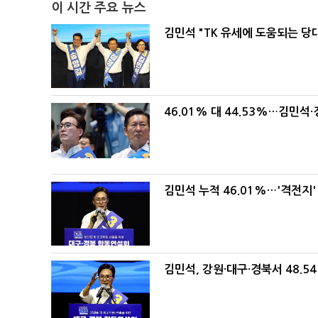
이 시간 주요 뉴스
김민석 "TK 유세에 도움되는 당
46.01% 대 44.53%…김민석·
김민석 누적 46.01%…'격전지'
김민석, 강원·대구·경북서 48.5