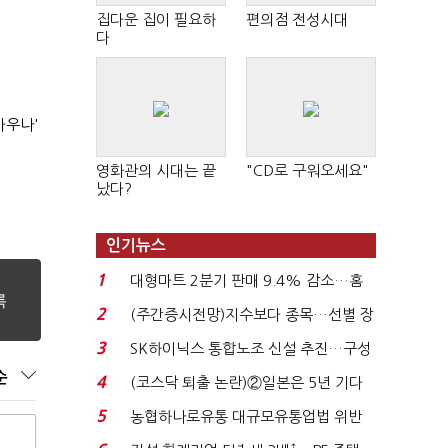
집다운 집이 필요하
편의점 전성시대
다
사우나'
영화관의 시대는 끝
"CD로 구워오세요"
났다?
인기뉴스
1
대형마트 2분기 판매 9.4% 감소…홈
플러스 사태 여파...
2
(주간증시전망)지수보다 종목…선별 장
세 이어진다...
3
SK하이닉스 통합노조 신설 추진…구성
원 간 성과급 불...
순
4
(코스닥 퇴출 논란)②일본은 5년 기다
려주는데 우리는 ...
5
농협하나로유통 대규모유통업법 위반
적발…공정위, 과...