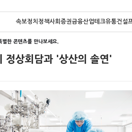
속보
정치
정책
사회
증권
금융
산업
테크
유통
건설
특별한 콘텐츠를 만나보세요.
 정상회담과 '상산의 솔연'