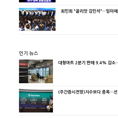
최민희 "골리앗 김민석"…임미애
인기 뉴스
대형마트 2분기 판매 9.4% 감
(주간증시전망)지수보다 종목…선