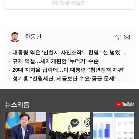
0/0
댓글 더보기
한동인
대통령 엮은 '신천지 사진조작'…친명 "선 넘었다" 격앙
규제 역설…세제개편안 '누더기' 수순
20대 지지율 급락에…이 대통령 "청년정책 재편"
성기홍 "전월세난, 세금보단 수요·공급 문제"…닥공 시사
뉴스리듬