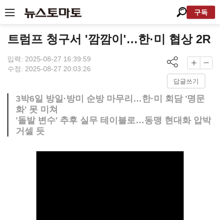
구독
트럼프 청구서 '깜깜이'…한·미 협상 2R
입력: 2025-08-27 16:39:59
수정: 2025-08-27 20:03:26
답글쓰기
3박6일 방일·방미 순방 마무리…한·미 회담 '명문
화' 못 미쳐
'돌발 변수' 추후 실무 테이블로…동맹 현대화 압박
거셀 듯