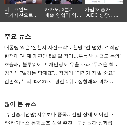
비트코인도
카카오, 2분기
가입자 증가
국가자산으로…'
매출·영업익 역대
·AIDC 성장…
보관·평가·처분'
최대…에이전트
SKT 2분기 성장
기준은 숙제
AI 수익화 관건
본궤도
주요 뉴스
대통령 엮은 '신천지 사진조작'…친명 "선 넘었다" 격앙
한정애 "세제 개편안 8월 말 정리…부동산 공급도 논의"
조승래, '블루웨이브' 개인정보 유출 사과 "무거운 책임
통감"
김민석 "일하는 당대표"…정청래 "의리가 제일 중요"
김민석, 누적 45.42%로 경선 1위…정청래와 격차
0.86%p(2보)
많이 본 뉴스
(주간증시전망)지수보다 종목…선별 장세 이어진다
SK하이닉스 통합노조 신설 추진…구성원간 성과급