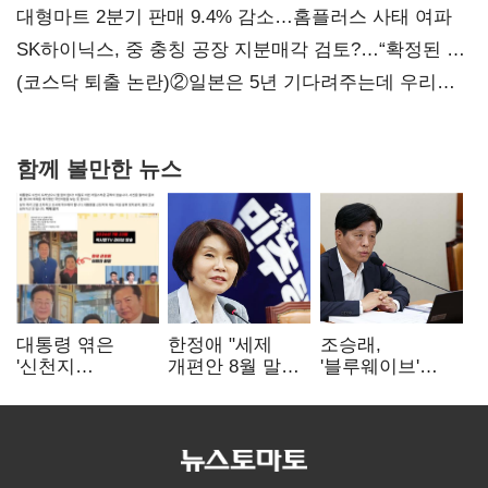
불만 확산
대형마트 2분기 판매 9.4% 감소…홈플러스 사태 여파
SK하이닉스, 중 충칭 공장 지분매각 검토?…“확정된 바
없어”
(코스닥 퇴출 논란)②일본은 5년 기다려주는데 우리는
당장 퇴출?…시간만으론 부족한 코스닥 구하기
함께 볼만한 뉴스
대통령 엮은
한정애 "세제
조승래,
'신천지
개편안 8월 말
'블루웨이브'
사진조작'…친명
정리…부동산
개인정보 유출
"선 넘었다" 격앙
공급도 논의"
사과 "무거운
책임 통감"