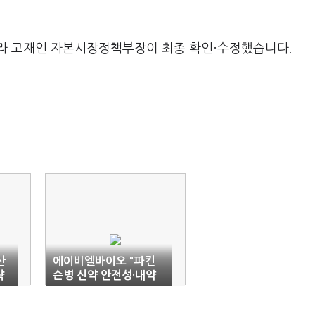
라 고재인 자본시장정책부장이 최종 확인·수정했습니다.
산
에이비엘바이오 "파킨
략
슨병 신약 안전성·내약
성 확인"