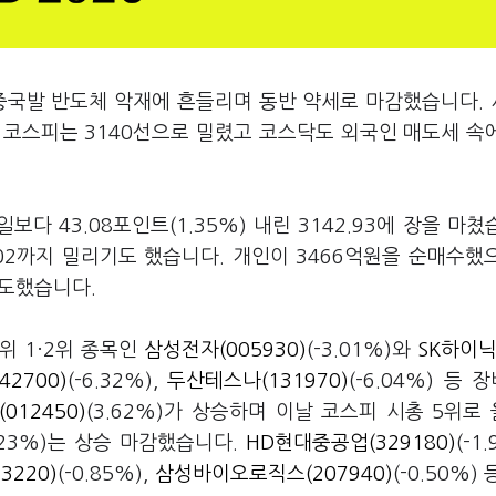
 중국발 반도체 악재에 흔들리며 동반 약세로 마감했습니다.
코스피는 3140선으로 밀렸고 코스닥도 외국인 매도세 속에
다 43.08포인트(1.35%) 내린 3142.93에 장을 마쳤
35.02까지 밀리기도 했습니다. 개인이 3466억원을 순매수했
매도했습니다.
위 1·2위 종목인
삼성전자(005930)
(-3.01%)와
SK하이닉
2700)
(-6.32%),
두산테스나(131970)
(-6.04%) 등 
12450)
(3.62%)가 상승하며 이날 코스피 시총 5위로
.23%)는 상승 마감했습니다.
HD현대중공업(329180)
(-1
3220)
(-0.85%),
삼성바이오로직스(207940)
(-0.50%)