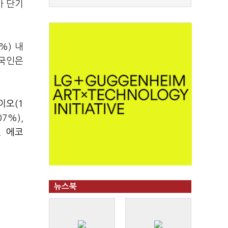
가 단기
%) 내
외국인은
이오(1
.07%),
),
에코
뉴스북