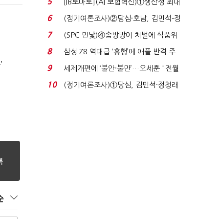
5
[IB토마토](AI 보험혁신)①생산성 최대
80% 개선…현실...
6
(정기여론조사)②당심·호남, 김민석-정
청래 '초접전'...
7
(SPC 민낯)④솜방망이 처벌에 식품위
생법 위반 반복...
8
삼성 Z8 역대급 ‘흥행’에 애플 반격 주
'
목…9월 ‘폴...
9
세제개편에 ‘불안·불만’…오세훈 "전월
세 구하기 더 ...
10
(정기여론조사)①당심, 김민석·정청래
'초접전'…대통령 ...
순