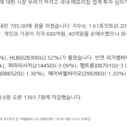
에 대한 시장 우려가 커지고 국내 메모리칩 업계 투자 심리
내린 785.00에 장을 마쳤습니다. 지수는 1.61포인트(0.20
다. 개인과 기관이 각각 688억원, 40억원을 순매수했으나 
6%),
HLB(028300)
(2.52%)가 올랐습니다. 반면
리가켐바
%),
파마리서치(214450)
(-3.09%),
펩트론(087010)
(-3
086520)
(-1.38%),
에이비엘바이오(298380)
(-1.20%
.
6원 오른 1393.7원에 마감했습니다.
 코스피가 전 거래일보다 43.08포인트(1.35%) 내린 3142.93포인