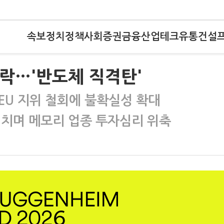
속보
정치
정책
사회
증권
금융
산업
테크
유통
건설
락…'반도체 직격탄'
EU 지위 철회에 불확실성 확대
겹치며 메모리 업종 투자심리 위축