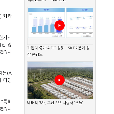
%)
카카
(현지시
국산 장
가입자 증가·AIDC 성장…SKT 2분기 성
거졌습니
장 본궤도
지능(A
아 다양
 "특히
배터리 3사, 호남 ESS 시장서 ‘격돌’
석했습니