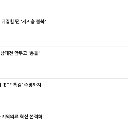
뒤집힐 땐 '지지층 불복'
호남대전 앞두고 '충돌'
'ETF 특검' 주장까지
…지역의료 혁신 본격화