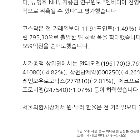
다. 류영호 NH투자증권 연구원도 "엔비디아 진영
적으로 위축될 수 있다"고 평가했습니다.
코스닥은 전 거래일보다 11.91포인트(-1.49%) 
린 795.30으로 출발한 뒤 하락 폭을 확대했습니
559억원을 순매도했습니다.
시가총액 상위권에서는
알테오젠(196170)
(3.7
41080)
(-4.82%),
삼천당제약(000250)
(-4.26
레인보우로보틱스(277810)
(-2.01%),
에코프로(
프로비엠(247540)
(-1.07%) 등이 하락했습니다
서울외환시장에서 원·달러 환율은 전 거래일보다 3.
1일 오후 서울 중구 하나은행 딜링룸 전광판에
트를 나타내고 있다. (사진=뉴시스)