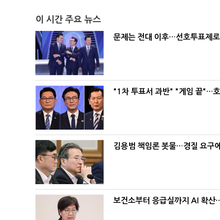
이 시간 주요 뉴스
문제는 전대 이후…선호투표제로 
"1차 투표서 과반" "게임 끝"…
김용범 책임론 봇물…경질 요구에 
보건소부터 응급실까지 AI 확산