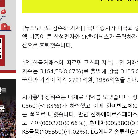
[뉴스토마토 김주하 기자] ] 국내 증시가 미국과
액 비중이 큰 삼성전자와 SK하이닉스가 급락하자 
선으로 후퇴했습니다.
1일 한국거래소에 따르면 코스피 지수는 전 거래일보
지수는 3164.58(0.67%)로 출발해 장중 31
국인과 기관이 각각 2721억원, 1936억원을 순
시가총액 상위주는 대체로 약세를 보였습니다. 상
0660)
(-4.83%)가 하락했고 이에
한미반도체(04
큰 폭으로 내렸습니다. 반면
한화에어로스페이스(0
고
기아(000270)
(0.66%),
현대차(005380)
(0
KB금융(105560)
(-1.02%),
LG에너지솔루션(37