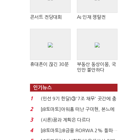
콘서트 전당대회
AI 인재 쟁탈전
휴대폰이 끊긴 30분
부동산 동상이몽, 국
민만 불안하다
인기뉴스
1
(민선 9기 한달)③'7조 채무' 곳간에 충
격…추미애, 20년...
2
[IB토마토]아워홈 떠난 구미현, 본느에
340억 베팅…가...
3
(시론)꿈과 계획은 다르다
4
[IB토마토]JB금융 RORWA 2% 돌파…
실적 견인은 은행 ...