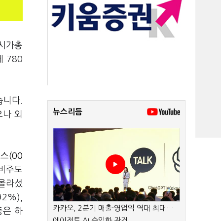
 시가총
 780
습니다.
뉴스리듬
으나 외
스(00
장비주도
 올라섰
.92%),
카카오, 2분기 매출·영업익 역대 최대…
 등은 하
에이전트 AI 수익화 관건