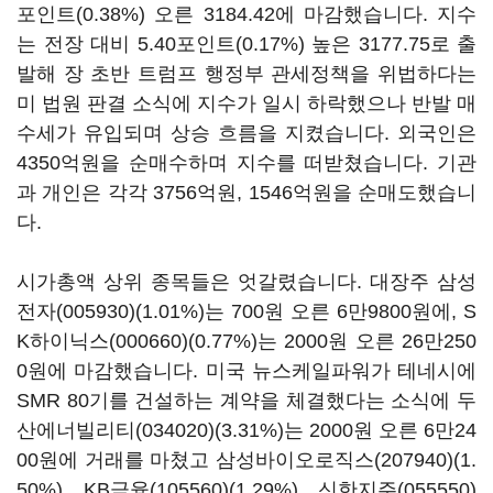
포인트(0.38%) 오른 3184.42에 마감했습니다. 지수
는 전장 대비 5.40포인트(0.17%) 높은 3177.75로 출
발해 장 초반 트럼프 행정부 관세정책을 위법하다는
미 법원 판결 소식에 지수가 일시 하락했으나 반발 매
수세가 유입되며 상승 흐름을 지켰습니다. 외국인은
4350억원을 순매수하며 지수를 떠받쳤습니다. 기관
과 개인은 각각 3756억원, 1546억원을 순매도했습니
다.
시가총액 상위 종목들은 엇갈렸습니다. 대장주
삼성
전자(005930)
(1.01%)는 700원 오른 6만9800원에,
S
K하이닉스(000660)
(0.77%)는 2000원 오른 26만250
0원에 마감했습니다. 미국 뉴스케일파워가 테네시에
SMR 80기를 건설하는 계약을 체결했다는 소식에
두
산에너빌리티(034020)
(3.31%)는 2000원 오른 6만24
00원에 거래를 마쳤고
삼성바이오로직스(207940)
(1.
50%),
KB금융(105560)
(1.29%),
신한지주(055550)