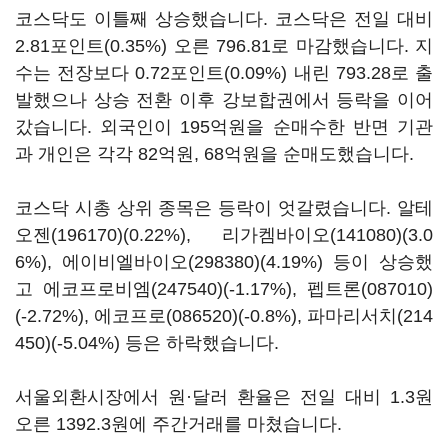
코스닥도 이틀째 상승했습니다. 코스닥은 전일 대비
2.81포인트(0.35%) 오른 796.81로 마감했습니다. 지
수는 전장보다 0.72포인트(0.09%) 내린 793.28로 출
발했으나 상승 전환 이후 강보합권에서 등락을 이어
갔습니다. 외국인이 195억원을 순매수한 반면 기관
과 개인은 각각 82억원, 68억원을 순매도했습니다.
코스닥 시총 상위 종목은 등락이 엇갈렸습니다.
알테
오젠(196170)
(0.22%),
리가켐바이오(141080)
(3.0
6%),
에이비엘바이오(298380)
(4.19%) 등이 상승했
고
에코프로비엠(247540)
(-1.17%),
펩트론(087010)
(-2.72%),
에코프로(086520)
(-0.8%),
파마리서치(214
450)
(-5.04%) 등은 하락했습니다.
서울외환시장에서 원·달러 환율은 전일 대비 1.3원
오른 1392.3원에 주간거래를 마쳤습니다.