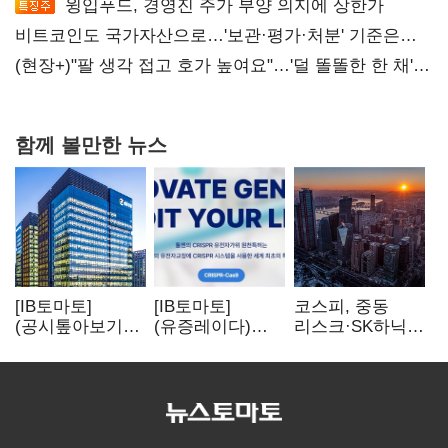
윙입푸드, 경영진 주가 부양 의지에 상한가
비트코인도 국가자산으로…'보관·평가·처분' 기준은
숙제
(현장+)"팔 생각 접고 호가 높여요"…'덜 똘똘한 한 채'
20억 키맞추기
함께 볼만한 뉴스
[IB토마토]
[IB토마토]
코스피, 중동
(공시톺아보기)
(유증레이다)
리스크·SK하닉
수주 공시, 왜
툴젠, 조달액
5% 급락에
바로 매출로
3분의 1 토막…
뒷걸음
잡히지 않을까
특허소송
비용부터 챙긴다