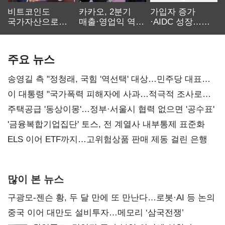
비트코인도
카카오, 2분기
가입자 증가
국가자산으로…'
매출·영업익 역대
·AIDC 성장…
보관·평가·처분'
최대…에이전트
SKT 2분기 성장
기준은 숙제
AI 수익화 관건
본궤도
주요 뉴스
송영길 측 "정청래, 국힘 '역선택' 대상…민주당 대표로
총선 지휘 못해"
이 대통령 "국가폭력 피해자에 사과…적극적 조사로
진실 밝혀야"
주택공급 '동상이몽'…정부·서울시 협력 없으면 '공수표'
'금융복합기업집단' 토스, 전 계열사 내부통제 표준화
ELS 이어 ETF까지…고위험상품 판매 제동 걸린 은행
많이 본 뉴스
구광모-젠슨 황, 두 달 만에 또 만난다…로봇·AI 등 논의
중국 이어 대만도 설비투자…메모리 ‘삼국전쟁’