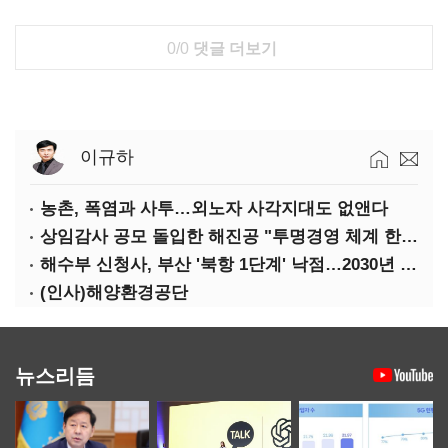
0/0
댓글 더보기
이규하
농촌, 폭염과 사투…외노자 사각지대도 없앤다
상임감사 공모 돌입한 해진공 "투명경영 체계 한층 강화"
해수부 신청사, 부산 '북항 1단계' 낙점…2030년 완공 목표
(인사)해양환경공단
뉴스리듬