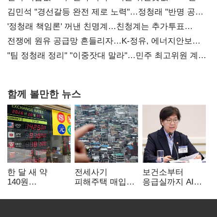
김민석 "경선갈등 완전 제로 노력"…정청래 "반명 공세
사과부터"
'정청래 책임론' 꺼낸 친명계…친청계는 추가투표
때리기
전쟁에 원유 공급망 흔들리자…K-정유, 에너지안보
핵심으로 재부상
"팀 정청래 정리" "이중잣대 말라"…민주 최고위원 계파
다툼 격화
함께 볼만한 뉴스
한 달 새 약
전세사기
보건소부터
140원
피해주택 매입
응급실까지 AI
급락…'역대급
1만호 돌파…
확산…지역의료
엔저'에 원화
누적 피해자
혁신 본격화
변곡점
4만278명