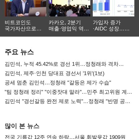
비트코인도
카카오, 2분기
가입자 증가
국가자산으로…'
매출·영업익 역대
·AIDC 성장…
보관·평가·처분'
최대…에이전트
SKT 2분기 성장
기준은 숙제
AI 수익화 관건
본궤도
주요 뉴스
김민석, 누적 45.42%로 경선 1위…정청래와 격차
0.86%p(2보)
김민석, 제주·인천 당대표 경선서 '1위'(1보)
공세 멈춘 김민석…정청래 "갈등은 제가 수습"
"팀 정청래 정리" "이중잣대 말라"…민주 최고위원 계파
다툼 격화
김민석 "경선갈등 완전 제로 노력"…정청래 "반명 공세
사과부터"
많이 본 뉴스
전국 기름값 12주 연속 하락…서울 휘발윳값 1909원