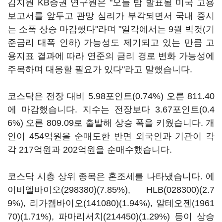
김지원 KB증권 연구원은 "오늘 밤 발표될 미국 고용
보고서를 앞두고 관망 심리가 부각되면서 국내 증시
는 소폭 상승 마감했다"라며 "일각에서는 9월 빅컷(기
준금리 대폭 인하) 가능성도 제기되고 있는 만큼 고
용지표 결과에 따라 연준의 금리 경로 변화 가능성에
주목하며 대응할 필요가 있다"라고 말했습니다.
코스닥은 전장 대비 5.98포인트(0.74%) 오른 811.40
에 마감했습니다. 지수는 전장보다 3.67포인트(0.4
6%) 오른 809.09로 출발해 상승 폭을 키웠습니다. 개
인이 454억원을 순매도한 반면 외국인과 기관이 각
각 217억원과 202억원을 순매수했습니다.
코스닥 시총 상위 종목은 혼조세를 나타냈습니다.
에
이비엘바이오(298380)
(7.85%),
HLB(028300)
(2.7
9%),
리가켐바이오(141080)
(1.94%),
알테오젠(1961
70)
(1.71%),
파마리서치(214450)
(1.29%) 등이 상승