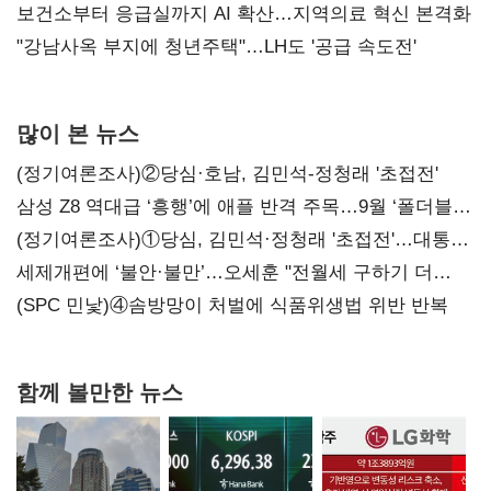
보건소부터 응급실까지 AI 확산…지역의료 혁신 본격화
"강남사옥 부지에 청년주택"…LH도 '공급 속도전'
많이 본 뉴스
(정기여론조사)②당심·호남, 김민석-정청래 '초접전'
삼성 Z8 역대급 ‘흥행’에 애플 반격 주목…9월 ‘폴더블
대전’
(정기여론조사)①당심, 김민석·정청래 '초접전'…대통령
지지도 '50% 아래로'(종합)
세제개편에 ‘불안·불만’…오세훈 "전월세 구하기 더
힘들어질 것"
(SPC 민낯)④솜방망이 처벌에 식품위생법 위반 반복
함께 볼만한 뉴스