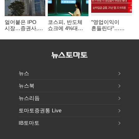
얼어붙은 IPO
코스피, 반도체
"영업이익이
시장…증권사,
쇼크에 4%대
흔들린다"…
하반기 '대어
급락…코스닥은
화학주, IFRS
전쟁' 기대
5거래일째 상승
18에 취약
뉴스
뉴스북
뉴스리듬
토마토증권통 Live
IB토마토