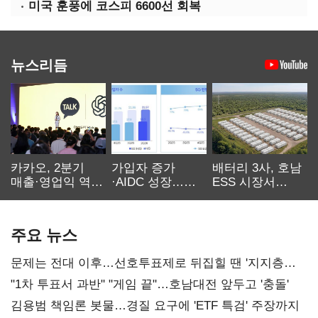
미국 훈풍에 코스피 6600선 회복
뉴스리듬
카카오, 2분기
가입자 증가
배터리 3사, 호남
매출·영업익 역대
·AIDC 성장…
ESS 시장서
최대…에이전트
SKT 2분기 성장
‘격돌’
AI 수익화 관건
본궤도
주요 뉴스
문제는 전대 이후…선호투표제로 뒤집힐 땐 '지지층
불복'
"1차 투표서 과반" "게임 끝"…호남대전 앞두고 '충돌'
김용범 책임론 봇물…경질 요구에 'ETF 특검' 주장까지