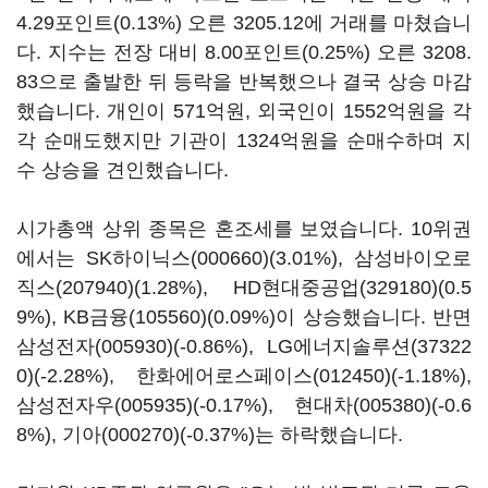
4.29포인트(0.13%) 오른 3205.12에 거래를 마쳤습니
다. 지수는 전장 대비 8.00포인트(0.25%) 오른 3208.
83으로 출발한 뒤 등락을 반복했으나 결국 상승 마감
했습니다. 개인이 571억원, 외국인이 1552억원을 각
각 순매도했지만 기관이 1324억원을 순매수하며 지
수 상승을 견인했습니다.
시가총액 상위 종목은 혼조세를 보였습니다. 10위권
에서는
SK하이닉스(000660)
(3.01%),
삼성바이오로
직스(207940)
(1.28%),
HD현대중공업(329180)
(0.5
9%),
KB금융(105560)
(0.09%)이 상승했습니다. 반면
삼성전자(005930)
(-0.86%),
LG에너지솔루션(37322
0)
(-2.28%),
한화에어로스페이스(012450)
(-1.18%),
삼성전자우(005935)
(-0.17%),
현대차(005380)
(-0.6
8%),
기아(000270)
(-0.37%)는 하락했습니다.