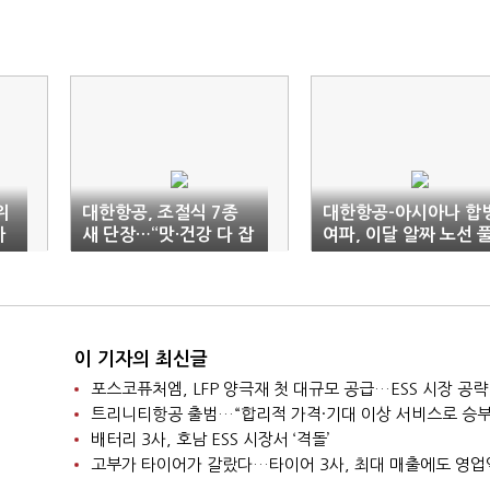
위
대한항공, 조절식 7종
대한항공-아시아나 합
가
새 단장…“맛·건강 다 잡
여파, 이달 알짜 노선 
았다”
린다
이 기자의 최신글
포스코퓨처엠, LFP 양극재 첫 대규모 공급…ESS 시장 공략
트리니티항공 출범…“합리적 가격·기대 이상 서비스로 승부
배터리 3사, 호남 ESS 시장서 ‘격돌’
고부가 타이어가 갈랐다…타이어 3사, 최대 매출에도 영업