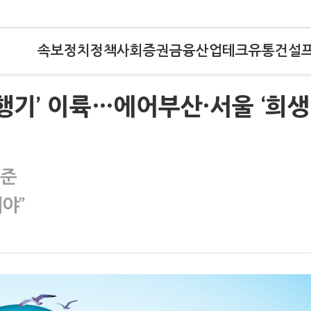
속보
정치
정책
사회
증권
금융
산업
테크
유통
건설
행기’ 이륙…에어부산·서울 ‘희생
기준
야”