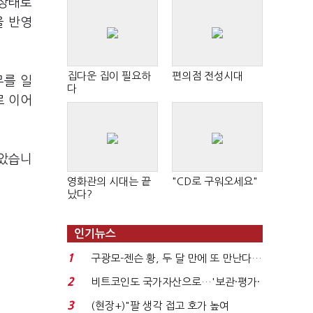
 상태로
을 반영
집다운 집이 필요하
편의점 전성시대
무를 일
다
로 이어
않았습니
영화관의 시대는 끝
"CD로 구워오세요"
났다?
인기뉴스
1
구광모-젠슨 황, 두 달 만에 또 만난다…
로봇·AI 등 논...
2
비트코인도 국가자산으로…'보관·평가·
처분' 기준은 ...
3
(현장+)"팔 생각 접고 호가 높여