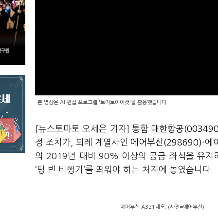
본 영상은 AI 편집 프로그램 '토마토아이컷'을 활용했습니다.
[뉴스토마토 오세은 기자] 통합
대한항공(003490
정 조치가, 되레 계열사인
에어부산(298690)
·에
의 2019년 대비 90% 이상의 공급 좌석을 유
‘텅 빈 비행기’를 띄워야 하는 처지에 놓였습니다.
에어부산 A321네오. (사진=에어부산)