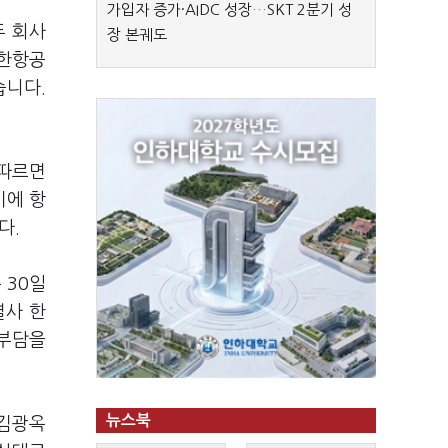
가입자 증가·AIDC 성장…SKT 2분기 성
두 회사
장 본궤도
대한항공
습니다.
 따르면
기에 항
다.
 30일
열사 한
 부담을
뉴스북
 김광옥