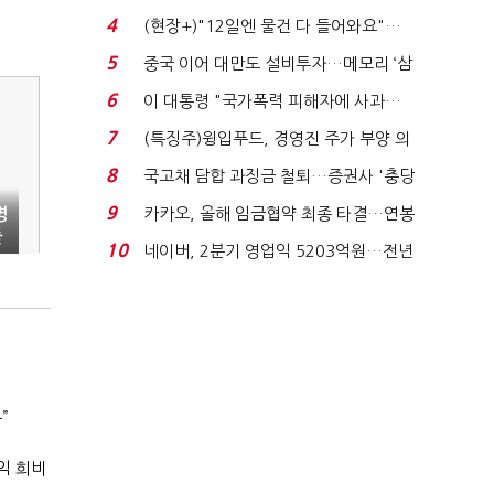
요"…'덜 똘똘한 한 채' 20...
4
(현장+)"12일엔 물건 다 들어와요"…
빈 매대 채우며 문 연 ...
5
중국 이어 대만도 설비투자…메모리 ‘삼
국전쟁’
6
이 대통령 "국가폭력 피해자에 사과…
적극적 조사로 진...
7
(특징주)윙입푸드, 경영진 주가 부양 의
지에 상한가...
8
국고채 담합 과징금 철퇴…증권사 '충당
금 폭탄' 우려...
9
카카오, 올해 임금협약 최종 타결…연봉
병
풀
6.3% 인상·격려...
10
네이버, 2분기 영업익 5203억원…전년
비 0.2% 감소...
”
익 희비