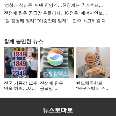
사과부터"
'정청래 책임론' 꺼낸 친명계…친청계는 추가투표
때리기
전쟁에 원유 공급망 흔들리자…K-정유, 에너지안보
핵심으로 재부상
"팀 정청래 정리" "이중잣대 말라"…민주 최고위원 계파
다툼 격화
함께 볼만한 뉴스
전국 기름값 12주
전쟁에 원유
반도체공학회
연속 하락…서울
공급망
“연구개발직 주
휘발윳값 1909원
흔들리자…K-
52시간제
정유, 에너지안보
개선해야”
핵심으로 재부상