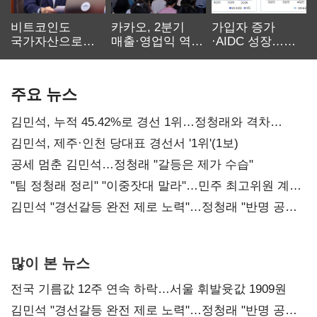
비트코인도
카카오, 2분기
가입자 증가
국가자산으로…'
매출·영업익 역대
·AIDC 성장…
보관·평가·처분'
최대…에이전트
SKT 2분기 성장
기준은 숙제
AI 수익화 관건
본궤도
주요 뉴스
김민석, 누적 45.42%로 경선 1위…정청래와 격차
0.86%p(2보)
김민석, 제주·인천 당대표 경선서 '1위'(1보)
공세 멈춘 김민석…정청래 "갈등은 제가 수습"
"팀 정청래 정리" "이중잣대 말라"…민주 최고위원 계파
다툼 격화
김민석 "경선갈등 완전 제로 노력"…정청래 "반명 공세
사과부터"
많이 본 뉴스
전국 기름값 12주 연속 하락…서울 휘발윳값 1909원
김민석 "경선갈등 완전 제로 노력"…정청래 "반명 공세