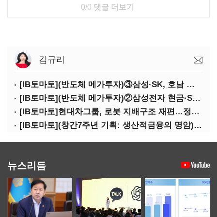
0/0
댓글 더보기
김규리
[IB토마토](반도체 메가투자)③삼성·SK, 호남 동시 출격…인력·협력사 쟁탈전
[IB토마토](반도체 메가투자)②삼성전자 현금·SDI 차입…엇갈린 2655조 투자체력
[IB토마토]현대차그룹, 로봇 지배구조 재편…정의선 1245억 추가 투입 유력
[IB토마토](창간7주년 기획: 생산적금융의 명암)③선택받은 산업, 커진 자금격차
뉴스리듬