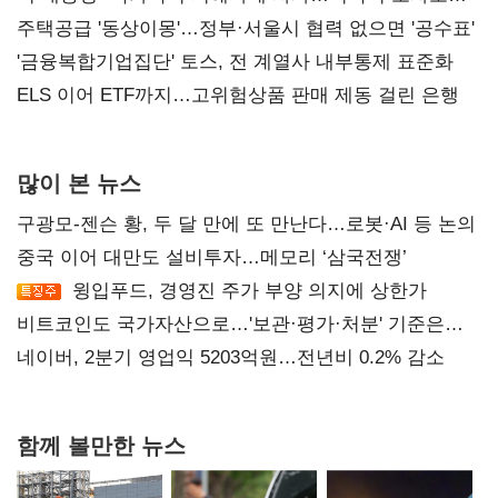
진실 밝혀야"
주택공급 '동상이몽'…정부·서울시 협력 없으면 '공수표'
'금융복합기업집단' 토스, 전 계열사 내부통제 표준화
ELS 이어 ETF까지…고위험상품 판매 제동 걸린 은행
많이 본 뉴스
구광모-젠슨 황, 두 달 만에 또 만난다…로봇·AI 등 논의
중국 이어 대만도 설비투자…메모리 ‘삼국전쟁’
윙입푸드, 경영진 주가 부양 의지에 상한가
비트코인도 국가자산으로…'보관·평가·처분' 기준은
숙제
네이버, 2분기 영업익 5203억원…전년비 0.2% 감소
함께 볼만한 뉴스