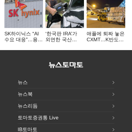
SK하이닉스 “AI
‘한국판 IRA’가
애플에 퇴짜 놓은
수요 대응”…용인
외면한 국산
CXMT…K반도체
·청주 팹에 54조
전기차…
협상력 ‘호재’
투자
실효성에 ‘의문’
뉴스
뉴스북
뉴스리듬
토마토증권통 Live
IB토마토