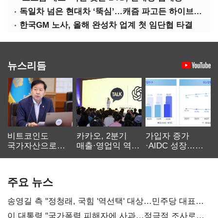
독일차 넘은 현대차 ‘뚝심’…캐즘 파고든 하이브리드 역전극
한국GM 노사, 올해 완성차 업계 첫 임단협 타결
뉴스리듬
비트코인도
카카오, 2분기
가입자 증가
국가자산으로…'
매출·영업익 역대
·AIDC 성장…
보관·평가·처분'
최대…에이전트
SKT 2분기 성장
기준은 숙제
AI 수익화 관건
본궤도
주요 뉴스
송영길 측 "정청래, 국힘 '역선택' 대상…민주당 대표로
총선 지휘 못해"
이 대통령 "국가폭력 피해자에 사과…적극적 조사로