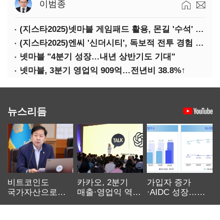
이범종
(지스타2025)넷마블 게임패드 활용, 몬길 '수석' 7대죄 '차석'
(지스타2025)엔씨 '신더시티', 독보적 전투 경험 필요
넷마블 "4분기 성장…내년 상반기도 기대"
넷마블, 3분기 영업익 909억…전년비 38.8%↑
뉴스리듬
비트코인도
카카오, 2분기
가입자 증가
국가자산으로…'
매출·영업익 역대
·AIDC 성장…
보관·평가·처분'
최대…에이전트
SKT 2분기 성장
기준은 숙제
AI 수익화 관건
본궤도