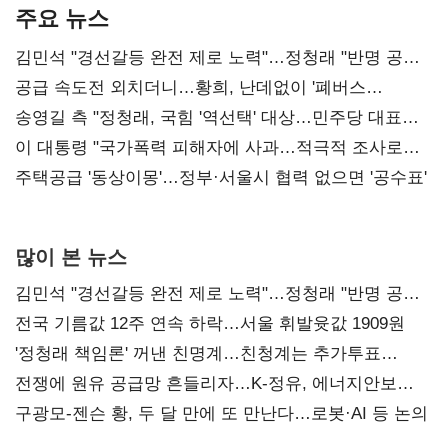
주요 뉴스
김민석 "경선갈등 완전 제로 노력"…정청래 "반명 공세
사과부터"
공급 속도전 외치더니…황희, 난데없이 '폐버스
리모델링' 제안
송영길 측 "정청래, 국힘 '역선택' 대상…민주당 대표로
총선 지휘 못해"
이 대통령 "국가폭력 피해자에 사과…적극적 조사로
진실 밝혀야"
주택공급 '동상이몽'…정부·서울시 협력 없으면 '공수표'
많이 본 뉴스
김민석 "경선갈등 완전 제로 노력"…정청래 "반명 공세
사과부터"
전국 기름값 12주 연속 하락…서울 휘발윳값 1909원
'정청래 책임론' 꺼낸 친명계…친청계는 추가투표
때리기
전쟁에 원유 공급망 흔들리자…K-정유, 에너지안보
핵심으로 재부상
구광모-젠슨 황, 두 달 만에 또 만난다…로봇·AI 등 논의