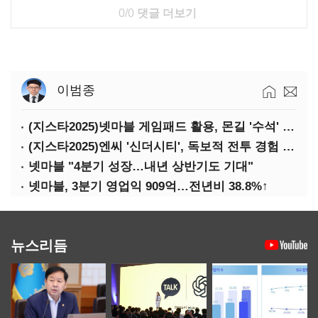
0/0
댓글 더보기
이범종
(지스타2025)넷마블 게임패드 활용, 몬길 '수석' 7대죄 '차석'
(지스타2025)엔씨 '신더시티', 독보적 전투 경험 필요
넷마블 "4분기 성장…내년 상반기도 기대"
넷마블, 3분기 영업익 909억…전년비 38.8%↑
뉴스리듬