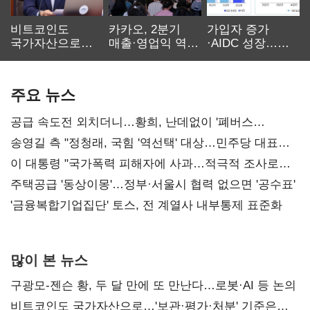
비트코인도
카카오, 2분기
가입자 증가
국가자산으로…'
매출·영업익 역대
·AIDC 성장…
보관·평가·처분'
최대…에이전트
SKT 2분기 성장
기준은 숙제
AI 수익화 관건
본궤도
주요 뉴스
공급 속도전 외치더니…황희, 난데없이 '폐버스
리모델링' 제안
송영길 측 "정청래, 국힘 '역선택' 대상…민주당 대표로
총선 지휘 못해"
이 대통령 "국가폭력 피해자에 사과…적극적 조사로
진실 밝혀야"
주택공급 '동상이몽'…정부·서울시 협력 없으면 '공수표'
'금융복합기업집단' 토스, 전 계열사 내부통제 표준화
많이 본 뉴스
구광모-젠슨 황, 두 달 만에 또 만난다…로봇·AI 등 논의
비트코인도 국가자산으로…'보관·평가·처분' 기준은