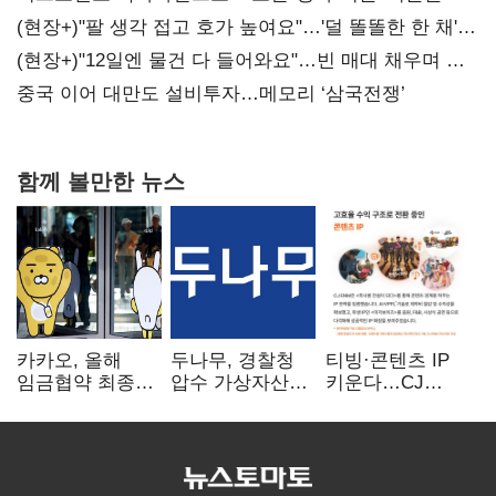
숙제
(현장+)"팔 생각 접고 호가 높여요"…'덜 똘똘한 한 채'
20억 키맞추기
(현장+)"12일엔 물건 다 들어와요"…빈 매대 채우며 문
연 홈플러스
중국 이어 대만도 설비투자…메모리 ‘삼국전쟁’
함께 볼만한 뉴스
카카오, 올해
두나무, 경찰청
티빙·콘텐츠 IP
임금협약 최종
압수 가상자산
키운다…CJ
타결…연봉 6.3%
보관 맡는다…
ENM, 하반기
인상·격려금
커스터디 사업
글로벌 확장 가속
300만원
최종 낙찰