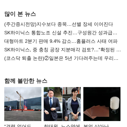
많이 본 뉴스
(주간증시전망)지수보다 종목…선별 장세 이어진다
SK하이닉스 통합노조 신설 추진…구성원간 성과급
불만 확산
대형마트 2분기 판매 9.4% 감소…홈플러스 사태 여파
SK하이닉스, 중 충칭 공장 지분매각 검토?…“확정된 바
없어”
(코스닥 퇴출 논란)②일본은 5년 기다려주는데 우리는
당장 퇴출?…시간만으론 부족한 코스닥 구하기
함께 볼만한 뉴스
“경력 없어도
최태원, 노소영에
본업 살아난