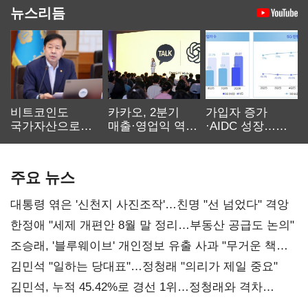
뉴스리듬
비트코인도
카카오, 2분기
가입자 증가
국가자산으로…'
매출·영업익 역대
·AIDC 성장…
보관·평가·처분'
최대…에이전트
SKT 2분기 성장
기준은 숙제
AI 수익화 관건
본궤도
주요 뉴스
대통령 엮은 '신천지 사진조작'…친명 "선 넘었다" 격앙
한정애 "세제 개편안 8월 말 정리…부동산 공급도 논의"
조승래, '블루웨이브' 개인정보 유출 사과 "무거운 책임
통감"
김민석 "일하는 당대표"…정청래 "의리가 제일 중요"
김민석, 누적 45.42%로 경선 1위…정청래와 격차
0.86%p(2보)