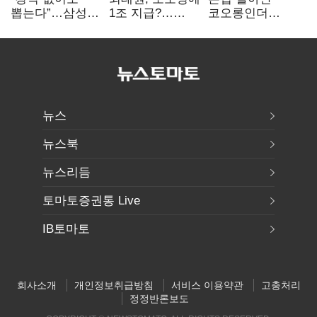
뽑는다”…삼성
1조 지급?…
코오롱인더
·TSMC, 미
재상고 여부 주목
·HS효성…AI·
반도체 인재
배터리 소재로
쟁탈전
보폭 확대
뉴스
뉴스북
뉴스리듬
토마토증권통 Live
IB토마토
회사소개
개인정보취급방침
서비스 이용약관
고충처리
정정반론보도