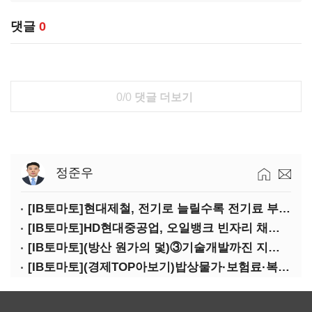
댓글
0
0/0
댓글 더보기
정준우
[IB토마토]현대제철, 전기로 늘릴수록 전기료 부담…저탄소 전환의 역설
[IB토마토]HD현대중공업, 오일뱅크 빈자리 채웠다…그룹 배당 핵심축 부상
[IB토마토](방산 원가의 덫)③기술개발까진 지원…수출은 각자도생
[IB토마토](경제TOP아보기)밥상물가·보험료·복구비…장마가 내미는 청구서