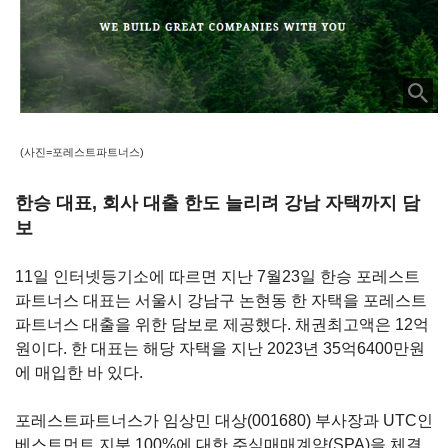
(사진=포레스트파트너스)
한승 대표, 회사 대출 한도 늘리려 강남 자택까지 담
보
11
일 인터넷등기소에 따르면 지난
7
월
23
일 한승 포레스트
파트너스 대표는 서울시 강남구 논현동 한 자택을 포레스트
파트너스 대출을 위한 담보로 제공했다
.
채권최고액은
12
억
원이다
.
한 대표는 해당 자택을 지난
2023
년
35
억
6400
만원
에 매입한 바 있다
.
포레스트파트너스가 임상민
대상(001680)
부사장과 UTC인
베스트먼트 지분 100%에 대한 주식매매계약(SPA)을 체결