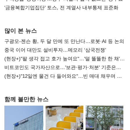
'금융복합기업집단' 토스, 전 계열사 내부통제 표준화
많이 본 뉴스
구광모-젠슨 황, 두 달 만에 또 만난다…로봇·AI 등 논의
중국 이어 대만도 설비투자…메모리 ‘삼국전쟁’
(현장+)"팔 생각 접고 호가 높여요"…'덜 똘똘한 한 채'
20억 키맞추기
비트코인도 국가자산으로…'보관·평가·처분' 기준은
숙제
(현장+)"12일엔 물건 다 들어와요"…빈 매대 채우며 문
연 홈플러스
함께 볼만한 뉴스