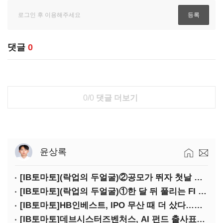
댓글
0
0/0
댓글 더보기
윤상록
[IB토마토](락업의 두얼굴)②공모가 뛰자 첫날 매도…FI 엑시트 전략 갈렸다
[IB토마토](락업의 두얼굴)①한 달 뒤 풀리는 FI 물량…새내기주 오버행 경계
[IB토마토]HB인베스트, IPO 무산 때 더 샀다…마키나락스 투자 2.7배 회수
[IB토마토]데브시스터즈벤처스, AI 펀드 출사표…모회사 경영난 변수