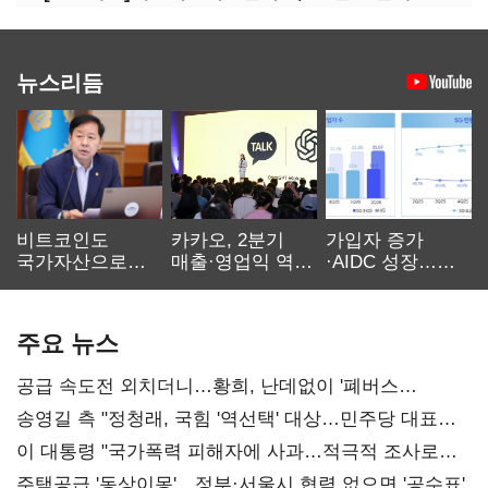
뉴스리듬
비트코인도
카카오, 2분기
가입자 증가
국가자산으로…'
매출·영업익 역대
·AIDC 성장…
보관·평가·처분'
최대…에이전트
SKT 2분기 성장
기준은 숙제
AI 수익화 관건
본궤도
주요 뉴스
공급 속도전 외치더니…황희, 난데없이 '폐버스
리모델링' 제안
송영길 측 "정청래, 국힘 '역선택' 대상…민주당 대표로
총선 지휘 못해"
이 대통령 "국가폭력 피해자에 사과…적극적 조사로
진실 밝혀야"
주택공급 '동상이몽'…정부·서울시 협력 없으면 '공수표'