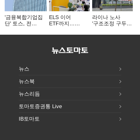
'금융복합기업집
ELS 이어
라이나 노사
단' 토스, 전
ETF까지…
'구조조정 구두
계열사 내부통제
고위험상품 판매
합의안' 도출
표준화
제동 걸린 은행
뉴스
뉴스북
뉴스리듬
토마토증권통 Live
IB토마토