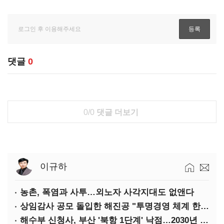
댓글
0
0/0
댓글 더보기
이규하
농촌, 폭염과 사투…외노자 사각지대도 없앤다
상임감사 공모 돌입한 해진공 "투명경영 체계 한층 강화"
해수부 신청사, 부산 '북항 1단계' 낙점…2030년 완공 목표