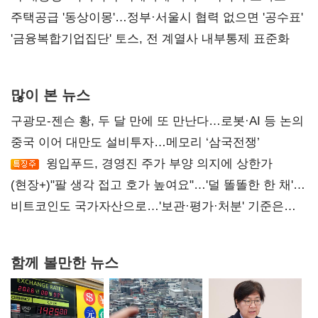
진실 밝혀야"
주택공급 '동상이몽'…정부·서울시 협력 없으면 '공수표'
'금융복합기업집단' 토스, 전 계열사 내부통제 표준화
많이 본 뉴스
구광모-젠슨 황, 두 달 만에 또 만난다…로봇·AI 등 논의
중국 이어 대만도 설비투자…메모리 ‘삼국전쟁’
윙입푸드, 경영진 주가 부양 의지에 상한가
(현장+)"팔 생각 접고 호가 높여요"…'덜 똘똘한 한 채'
20억 키맞추기
비트코인도 국가자산으로…'보관·평가·처분' 기준은
숙제
함께 볼만한 뉴스