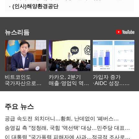
(인사)해양환경공단
뉴스리듬
비트코인도
카카오, 2분기
가입자 증가
국가자산으로…'
매출·영업익 역대
·AIDC 성장…
보관·평가·처분'
최대…에이전트
SKT 2분기 성장
기준은 숙제
AI 수익화 관건
본궤도
주요 뉴스
공급 속도전 외치더니…황희, 난데없이 '폐버스
리모델링' 제안
송영길 측 "정청래, 국힘 '역선택' 대상…민주당 대표로
총선 지휘 못해"
이 대통령 "국가폭력 피해자에 사과…적극적 조사로