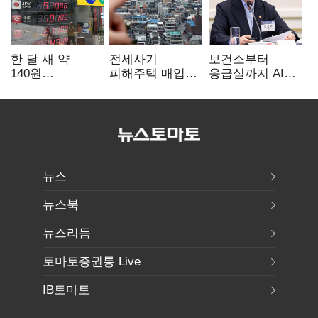
한 달 새 약
전세사기
보건소부터
140원
피해주택 매입
응급실까지 AI
급락…'역대급
1만호 돌파…
확산…지역의료
엔저'에 원화
누적 피해자
혁신 본격화
변곡점
4만278명
뉴스
뉴스북
뉴스리듬
토마토증권통 Live
IB토마토