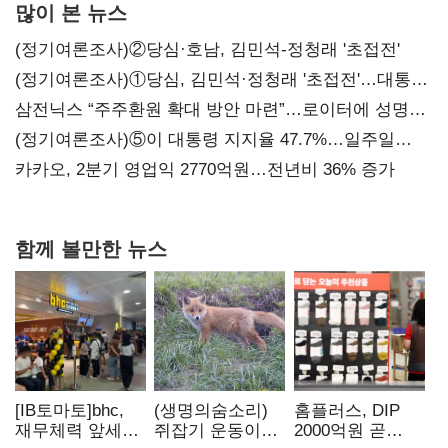
많이 본 뉴스
(정기여론조사)②당심·호남, 김민석-정청래 '초접전'
(정기여론조사)①당심, 김민석·정청래 '초접전'…대통령
지지도 '50% 아래로'(종합)
삼전닉스 “주주환원 확대 방안 마련”…로이터에 성명
보내
(정기여론조사)⑤이 대통령 지지율 47.7%…일주일
만에 다시 40%대
카카오, 2분기 영업익 2770억원…전년비 36% 증가
함께 볼만한 뉴스
[IB토마토]bhc,
(생명의숨소리)
홈플러스, DIP
재무체력 앞세워
쥐잡기 운동이
2000억원 곧