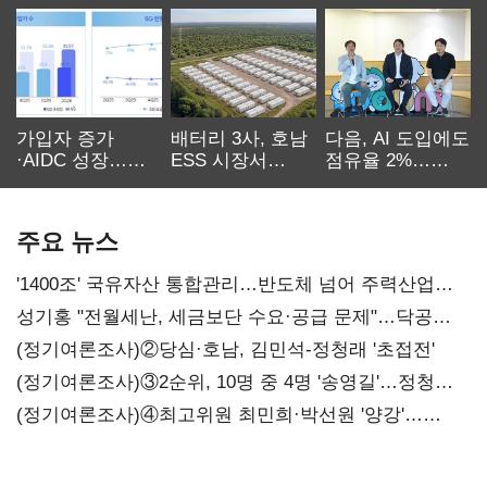
가입자 증가
배터리 3사, 호남
다음, AI 도입에도
·AIDC 성장…
ESS 시장서
점유율 2%…
SKT 2분기 성장
‘격돌’
에이전트
본궤도
차별화가 관건
주요 뉴스
'1400조' 국유자산 통합관리…반도체 넘어 주력산업
구조혁신
성기홍 "전월세난, 세금보단 수요·공급 문제"…닥공
시사
(정기여론조사)②당심·호남, 김민석-정청래 '초접전'
(정기여론조사)③2순위, 10명 중 4명 '송영길'…정청래
'한 자릿수'
(정기여론조사)④최고위원 최민희·박선원 '양강'…
서미화·이성윤·임미애 뒤이어