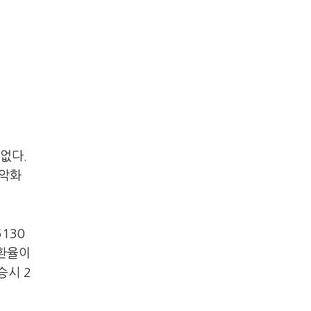
없다.
 악화
130
 환율이
승시 2