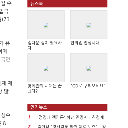
어질 수
뉴스북
 입국
(73
집다운 집이 필요하
편의점 전성시대
가 유
다
이에
 국면
현재 제
영화관의 시대는 끝
"CD로 구워오세요"
장 많
났다?
인기뉴스
 성수
1
'정청래 책임론' 꺼낸 친명계…친청계
 8
는 추가투표 때리기...
2
김민석 "경선갈등 완전 제로 노력"…정