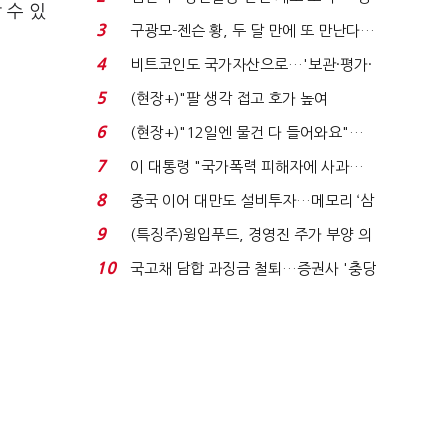
 수 있
청래 "반명 공세 사...
3
구광모-젠슨 황, 두 달 만에 또 만난다…
로봇·AI 등 논...
4
비트코인도 국가자산으로…'보관·평가·
처분' 기준은 ...
5
(현장+)"팔 생각 접고 호가 높여
요"…'덜 똘똘한 한 채' 20...
6
(현장+)"12일엔 물건 다 들어와요"…
빈 매대 채우며 문 연 ...
7
이 대통령 "국가폭력 피해자에 사과…
적극적 조사로 진...
8
중국 이어 대만도 설비투자…메모리 ‘삼
국전쟁’
9
(특징주)윙입푸드, 경영진 주가 부양 의
지에 상한가...
10
국고채 담합 과징금 철퇴…증권사 '충당
금 폭탄' 우려...