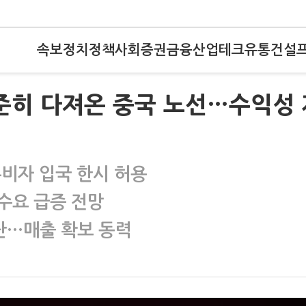
속보
정치
정책
사회
증권
금융
산업
테크
유통
건설
꾸준히 다져온 중국 노선…수익성 
무비자 입국 한시 허용
수요 급증 전망
기단…매출 확보 동력