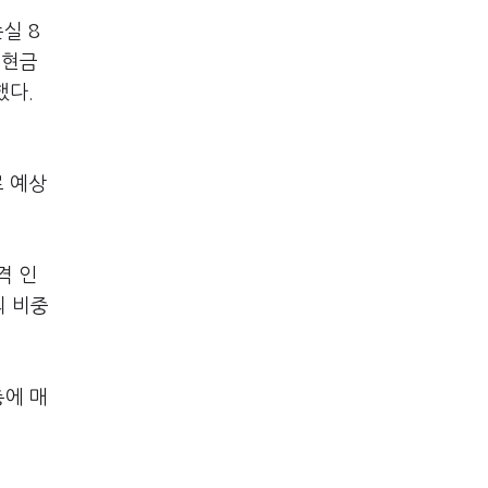
실 8
 현금
했다.
로 예상
격 인
의 비중
충에 매