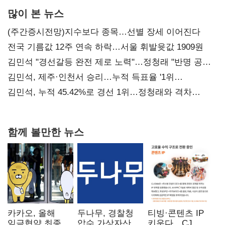
많이 본 뉴스
(주간증시전망)지수보다 종목…선별 장세 이어진다
전국 기름값 12주 연속 하락…서울 휘발윳값 1909원
김민석 "경선갈등 완전 제로 노력"…정청래 "반명 공세
사과부터"
김민석, 제주·인천서 승리…누적 득표율 '1위
탈환'(종합)
김민석, 누적 45.42%로 경선 1위…정청래와 격차
0.86%p(2보)
함께 볼만한 뉴스
카카오, 올해
두나무, 경찰청
티빙·콘텐츠 IP
임금협약 최종
압수 가상자산
키운다…CJ