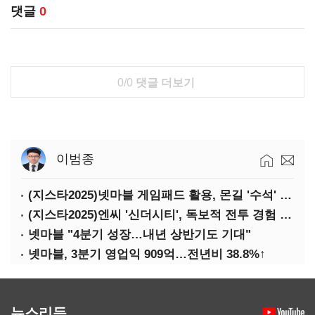
댓글
0
0/0
댓글 더보기
이범종
(지스타2025)넷마블 게임패드 활용, 몬길 '수석' 7대죄 '차석'
(지스타2025)엔씨 '신더시티', 독보적 전투 경험 필요
넷마블 "4분기 성장…내년 상반기도 기대"
넷마블, 3분기 영업익 909억…전년비 38.8%↑
뉴스리듬