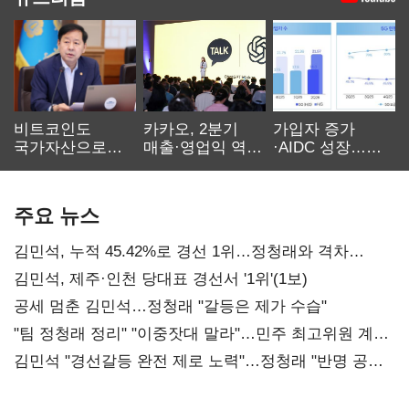
비트코인도
카카오, 2분기
가입자 증가
국가자산으로…'
매출·영업익 역대
·AIDC 성장…
보관·평가·처분'
최대…에이전트
SKT 2분기 성장
기준은 숙제
AI 수익화 관건
본궤도
주요 뉴스
김민석, 누적 45.42%로 경선 1위…정청래와 격차
0.86%p(2보)
김민석, 제주·인천 당대표 경선서 '1위'(1보)
공세 멈춘 김민석…정청래 "갈등은 제가 수습"
"팀 정청래 정리" "이중잣대 말라"…민주 최고위원 계파
다툼 격화
김민석 "경선갈등 완전 제로 노력"…정청래 "반명 공세
사과부터"