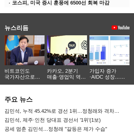
코스피, 미국 증시 훈풍에 6500선 회복 마감
뉴스리듬
비트코인도
카카오, 2분기
가입자 증가
국가자산으로…'
매출·영업익 역대
·AIDC 성장…
보관·평가·처분'
최대…에이전트
SKT 2분기 성장
기준은 숙제
AI 수익화 관건
본궤도
주요 뉴스
김민석, 누적 45.42%로 경선 1위…정청래와 격차
0.86%p(2보)
김민석, 제주·인천 당대표 경선서 '1위'(1보)
공세 멈춘 김민석…정청래 "갈등은 제가 수습"