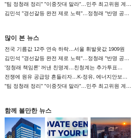
"팀 정청래 정리" "이중잣대 말라"…민주 최고위원 계파
다툼 격화
김민석 "경선갈등 완전 제로 노력"…정청래 "반명 공세
사과부터"
많이 본 뉴스
전국 기름값 12주 연속 하락…서울 휘발윳값 1909원
김민석 "경선갈등 완전 제로 노력"…정청래 "반명 공세
사과부터"
'정청래 책임론' 꺼낸 친명계…친청계는 추가투표
때리기
전쟁에 원유 공급망 흔들리자…K-정유, 에너지안보
핵심으로 재부상
"팀 정청래 정리" "이중잣대 말라"…민주 최고위원 계파
다툼 격화
함께 볼만한 뉴스