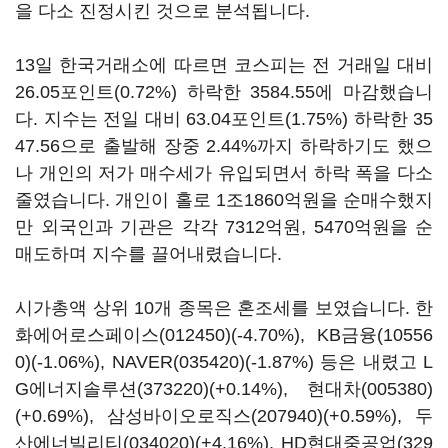
을 다소 진정시킨 것으로 분석됩니다.
13일 한국거래소에 따르면 코스피는 전 거래일 대비
26.05포인트(0.72%) 하락한 3584.55에 마감했습니
다. 지수는 전일 대비 63.04포인트(1.75%) 하락한 35
47.56으로 출발해 장중 2.44%까지 하락하기도 했으
나 개인의 저가 매수세가 유입되면서 하락 폭을 다소
줄였습니다. 개인이 홀로 1조1860억원을 순매수했지
만 외국인과 기관은 각각 7312억원, 5470억원을 순
매도하며 지수를 끌어내렸습니다.
시가총액 상위 10개 종목은 혼조세를 보였습니다.
한
화에어로스페이스(012450)
(-4.70%),
KB금융(10556
0)
(-1.06%),
NAVER(035420)
(-1.87%) 등은 내렸고
L
G에너지솔루션(373220)
(+0.14%),
현대차(005380)
(+0.69%),
삼성바이오로직스(207940)
(+0.59%),
두
산에너빌리티(034020)
(+4.16%),
HD현대중공업(329