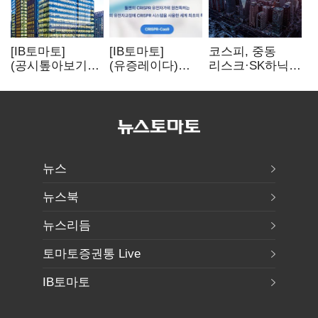
[IB토마토]
[IB토마토]
코스피, 중동
(공시톺아보기)
(유증레이다)
리스크·SK하닉
수주 공시, 왜
툴젠, 조달액
5% 급락에
바로 매출로
3분의 1 토막…
뒷걸음
잡히지 않을까
특허소송
비용부터 챙긴다
뉴스
뉴스북
뉴스리듬
토마토증권통 Live
IB토마토