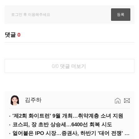
댓글
0
0/0
댓글 더보기
김주하
'제2회 화이트런' 9월 개최…취약계층 소녀 지원
코스피, 장 초반 상승세…6400선 회복 시도
얼어붙은 IPO 시장…증권사, 하반기 '대어 전쟁' 기대