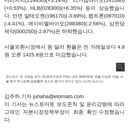
마리서치(214450)
(+3.14%),
리가켐바이오(141080)
(+0.53%),
HLB(028300)
(+6.35%) 등이 상승했습니
다. 반면
알테오젠(196170)
(-3.69%),
펩트론(087010)
(-4.41%),
에이비엘바이오(298380)
(-2.56%),
삼천당
제약(000250)
(-2.87%)은 하락했습니다.
서울외환시장에서 원·달러 환율은 전 거래일보다 4.8
원 오른 1425.8원으로 마감했습니다.
코스피가 전 거래일 보다 26.05포인트(0.72%) 내린 3584.55로 장을 마감한 13일 서
울 중구 하나은행 딜링룸에 코스피 종가가 보이고 있다. (사진=뉴시스)
김주하 기자 juhaha@etomato.com
이 기사는 뉴스토마토 보도준칙 및 윤리강령에 따라
고재인 자본시장정책부장이 최종 확인·수정했습니
다.