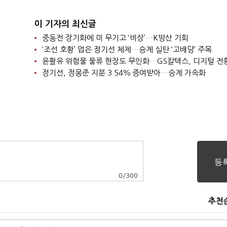
이 기자의 최신글
중동전 장기화에 미 무기고 ‘비상’…K방산 기회
‘조선 호황’ 업은 정기선 체제…승계 실탄 ‘고배당’ 주목
윤활유 위험물 물류 현장도 무인화…GS칼텍스, 디지털 전
정기선, 정몽준 지분 3.54％ 증여받아…승계 가속화
0
/
300
추천