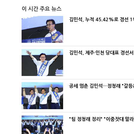
이 시간 주요 뉴스
김민석, 누적 45.42%로 경선 
김민석, 제주·인천 당대표 경선서 '
공세 멈춘 김민석…정청래 "갈등
"팀 정청래 정리" "이중잣대 말