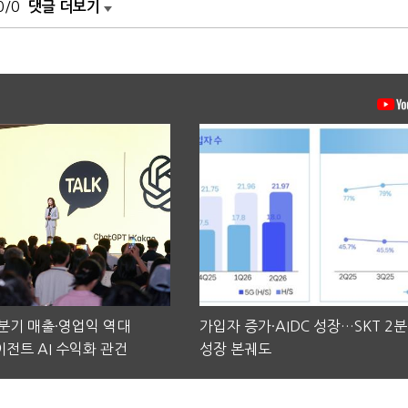
0/0
댓글 더보기
2분기 매출·영업익 역대
가입자 증가·AIDC 성장…SKT 2
전트 AI 수익화 관건
성장 본궤도