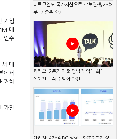
비트코인도 국가자산으로…'보관·평가·처
분' 기준은 숙제
킨 기업
MM 매
의 인수
에서 매
카카오, 2분기 매출·영업익 역대 최대…
내부에서
에이전트 AI 수익화 관건
을 거쳐
만 가진
가입자 증가·AIDC 성장…SKT 2분기 성