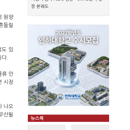
장 본궤도
적 원양
 흔들릴
성도 있
니다.
물류 안
면 시장
가 나오
 무산될
뉴스북