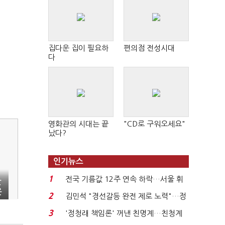
집다운 집이 필요하
편의점 전성시대
다
영화관의 시대는 끝
"CD로 구워오세요"
났다?
인기뉴스
1
전국 기름값 12주 연속 하락…서울 휘
만
운
발윳값 1909원...
2
김민석 "경선갈등 완전 제로 노력"…정
청래 "반명 공세 사...
3
'정청래 책임론' 꺼낸 친명계…친청계