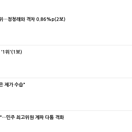
1위…정청래와 격차 0.86%p(2보)
1위'(1보)
은 제가 수습"
라"…민주 최고위원 계파 다툼 격화