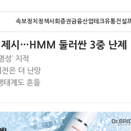
속보
정치
정책
사회
증권
금융
산업
테크
유통
건설
맵 제시…HMM 둘러싼 3중 난제
명성’ 지적
이전은 더 난망
 생태계도 흔들