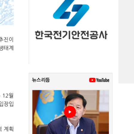
 추진이
 생태계
뉴스리듬
 12월
 입장입
적 계획