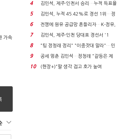
는 추가투표 때리기...
4
김민석, 제주·인천서 승리…누적 득표율
'1위 탈환'(종합)...
5
김민석, 누적 45.42%로 경선 1위…정
청래와 격차 0.86%p(...
6
전쟁에 원유 공급망 흔들리자…K-정유,
에너지안보 핵심...
7
김민석, 제주·인천 당대표 경선서 '1
환 가속
위'(1보)...
8
"팀 정청래 정리" "이중잣대 말라"…민
주 최고위원 계파 다...
9
공세 멈춘 김민석…정청래 "갈등은 제
가 수습"
10
(현장+)"팔 생각 접고 호가 높여
요"…'덜 똘똘한 한 채' 20...
순