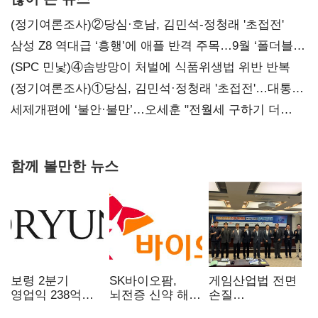
(정기여론조사)②당심·호남, 김민석-정청래 '초접전'
삼성 Z8 역대급 ‘흥행’에 애플 반격 주목…9월 ‘폴더블
대전’
(SPC 민낯)④솜방망이 처벌에 식품위생법 위반 반복
(정기여론조사)①당심, 김민석·정청래 '초접전'…대통령
지지도 '50% 아래로'(종합)
세제개편에 ‘불안·불만’…오세훈 "전월세 구하기 더
힘들어질 것"
함께 볼만한 뉴스
보령 2분기
SK바이오팜,
게임산업법 전면
영업익 238억…
뇌전증 신약 해외
손질
전년 대비 6.2%↓
흥행 발판…
공감대…"낡은