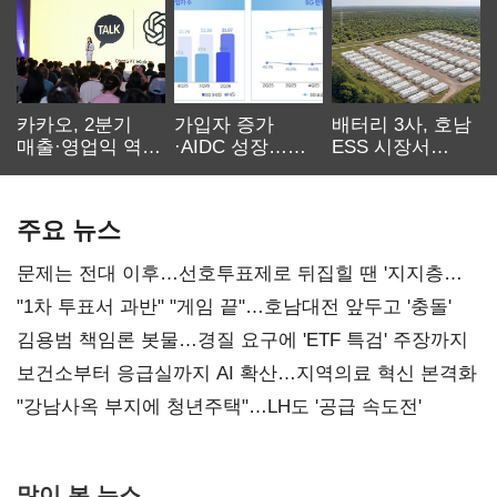
카카오, 2분기
가입자 증가
배터리 3사, 호남
매출·영업익 역대
·AIDC 성장…
ESS 시장서
최대…에이전트
SKT 2분기 성장
‘격돌’
AI 수익화 관건
본궤도
주요 뉴스
문제는 전대 이후…선호투표제로 뒤집힐 땐 '지지층
불복'
"1차 투표서 과반" "게임 끝"…호남대전 앞두고 '충돌'
김용범 책임론 봇물…경질 요구에 'ETF 특검' 주장까지
보건소부터 응급실까지 AI 확산…지역의료 혁신 본격화
"강남사옥 부지에 청년주택"…LH도 '공급 속도전'
많이 본 뉴스