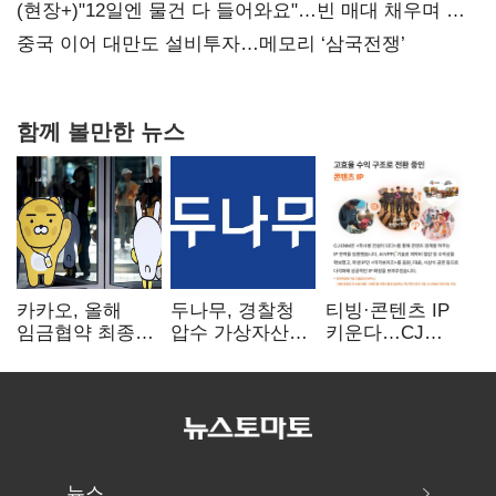
20억 키맞추기
(현장+)"12일엔 물건 다 들어와요"…빈 매대 채우며 문
연 홈플러스
중국 이어 대만도 설비투자…메모리 ‘삼국전쟁’
함께 볼만한 뉴스
카카오, 올해
두나무, 경찰청
티빙·콘텐츠 IP
임금협약 최종
압수 가상자산
키운다…CJ
타결…연봉 6.3%
보관 맡는다…
ENM, 하반기
인상·격려금
커스터디 사업
글로벌 확장 가속
300만원
최종 낙찰
뉴스