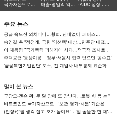
국가자산으로…'
매출·영업익 역대
·AIDC 성장…
보관·평가·처분'
최대…에이전트
SKT 2분기 성장
기준은 숙제
AI 수익화 관건
본궤도
주요 뉴스
공급 속도전 외치더니…황희, 난데없이 '폐버스
리모델링' 제안
송영길 측 "정청래, 국힘 '역선택' 대상…민주당 대표로
총선 지휘 못해"
이 대통령 "국가폭력 피해자에 사과…적극적 조사로
진실 밝혀야"
주택공급 '동상이몽'…정부·서울시 협력 없으면 '공수표'
'금융복합기업집단' 토스, 전 계열사 내부통제 표준화
많이 본 뉴스
구광모-젠슨 황, 두 달 만에 또 만난다…로봇·AI 등 논의
비트코인도 국가자산으로…'보관·평가·처분' 기준은
숙제
(현장+)"팔 생각 접고 호가 높여요"…'덜 똘똘한 한 채'