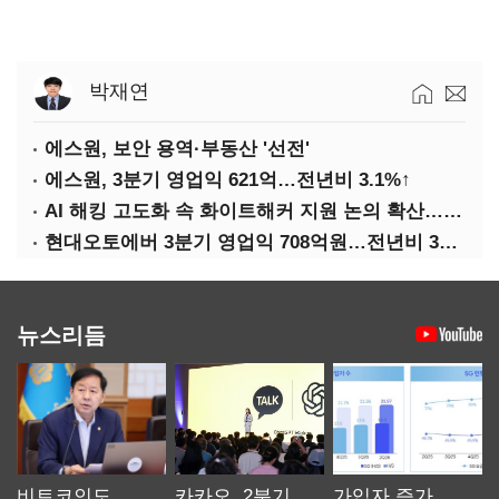
박재연
에스원, 보안 용역·부동산 '선전'
에스원, 3분기 영업익 621억…전년비 3.1%↑
AI 해킹 고도화 속 화이트해커 지원 논의 확산…'버그바운티' 재조명
현대오토에버 3분기 영업익 708억원…전년비 34.8%↑
뉴스리듬
비트코인도
카카오, 2분기
가입자 증가