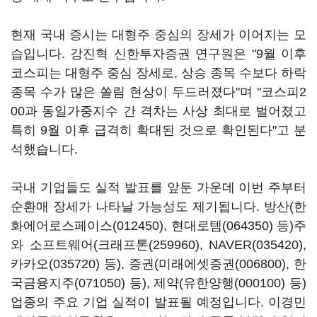
현재 국내 증시는 대형주 중심의 장세가 이어지는 모
습입니다. 강진혁 신한투자증권 연구원은 "9월 이후
코스피는 대형주 중심 장세로, 상승 종목 수보다 하락
종목 수가 많은 쏠림 현상이 두드러졌다"며 "코스피2
00과 동일가중지수 간 격차는 사상 최대로 벌어졌고
특히 9월 이후 급격히 확대된 것으로 확인된다"고 분
석했습니다.
국내 기업들도 실적 발표를 앞둔 가운데 이번 주부터
순환매 장세가 나타날 가능성도 제기됩니다. 방산(
한
화에어로스페이스(012450)
,
현대로템(064350)
등)주
와 소프트웨어(
크래프톤(259960)
,
NAVER(035420)
,
카카오(035720)
등), 증권(
미래에셋증권(006800)
,
한
국금융지주(071050)
등), 제약(
유한양행(000100)
등)
업종의 주요 기업 실적이 발표될 예정입니다. 이경민