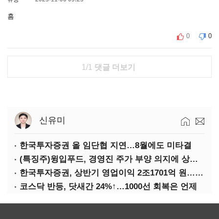
흠
0
0
1/1
댓글 더보기
신유미
한국투자증권 올 임단협 지연…8월에도 미타결
(특징주)윙입푸드, 경영진 주가 부양 의지에 상한가
한국투자증권, 상반기 영업이익 2조1701억 원… 전년비 89.1%↑
코스닥 반등, 닷새간 24%↑…1000선 회복은 언제