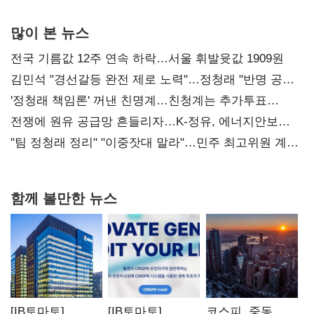
많이 본 뉴스
전국 기름값 12주 연속 하락…서울 휘발윳값 1909원
김민석 "경선갈등 완전 제로 노력"…정청래 "반명 공세
사과부터"
'정청래 책임론' 꺼낸 친명계…친청계는 추가투표
때리기
전쟁에 원유 공급망 흔들리자…K-정유, 에너지안보
핵심으로 재부상
"팀 정청래 정리" "이중잣대 말라"…민주 최고위원 계파
다툼 격화
함께 볼만한 뉴스
[IB토마토]
[IB토마토]
코스피, 중동