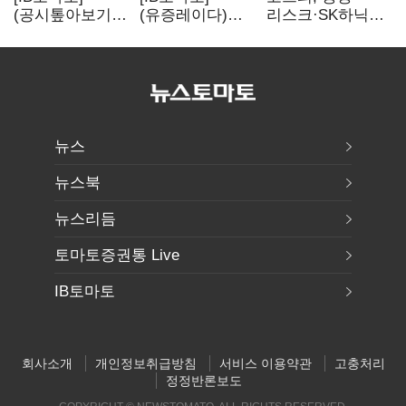
(공시톺아보기)
(유증레이다)
리스크·SK하닉
수주 공시, 왜
툴젠, 조달액
5% 급락에
바로 매출로
3분의 1 토막…
뒷걸음
잡히지 않을까
특허소송
비용부터 챙긴다
뉴스
뉴스북
뉴스리듬
토마토증권통 Live
IB토마토
회사소개
개인정보취급방침
서비스 이용약관
고충처리
정정반론보도