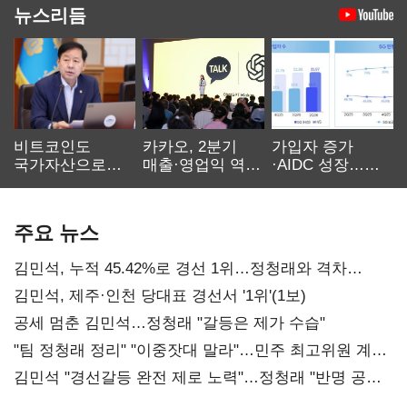
뉴스리듬
비트코인도
카카오, 2분기
가입자 증가
국가자산으로…'
매출·영업익 역대
·AIDC 성장…
보관·평가·처분'
최대…에이전트
SKT 2분기 성장
기준은 숙제
AI 수익화 관건
본궤도
주요 뉴스
김민석, 누적 45.42%로 경선 1위…정청래와 격차
0.86%p(2보)
김민석, 제주·인천 당대표 경선서 '1위'(1보)
공세 멈춘 김민석…정청래 "갈등은 제가 수습"
"팀 정청래 정리" "이중잣대 말라"…민주 최고위원 계파
다툼 격화
김민석 "경선갈등 완전 제로 노력"…정청래 "반명 공세
사과부터"