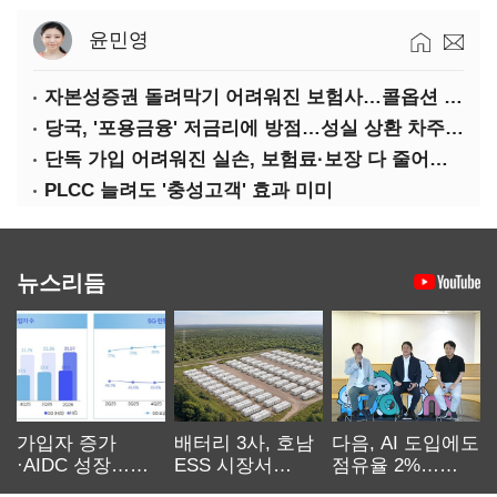
윤민영
자본성증권 돌려막기 어려워진 보험사…콜옵션 부담 급증
당국, '포용금융' 저금리에 방점…성실 상환 차주는 '역차별'
단독 가입 어려워진 실손, 보험료·보장 다 줄어든 5세대는?
PLCC 늘려도 '충성고객' 효과 미미
뉴스리듬
가입자 증가
배터리 3사, 호남
다음, AI 도입에도
·AIDC 성장…
ESS 시장서
점유율 2%…
SKT 2분기 성장
‘격돌’
에이전트