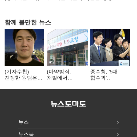
서미화·이성윤·임미애 뒤이어
함께 볼만한 뉴스
(기자수첩)
(마약범죄,
중수청, '5대
진정한 원팀은
처벌에서
합수과'
'시민과 함께'일
치료로)②(단독)"
띄운다는데…
때 완성
마약은 전염병…
수사·기소
여성 맞춤형
분리로 협력방안
재활과정 개발
'부재'
중"
뉴스
뉴스북