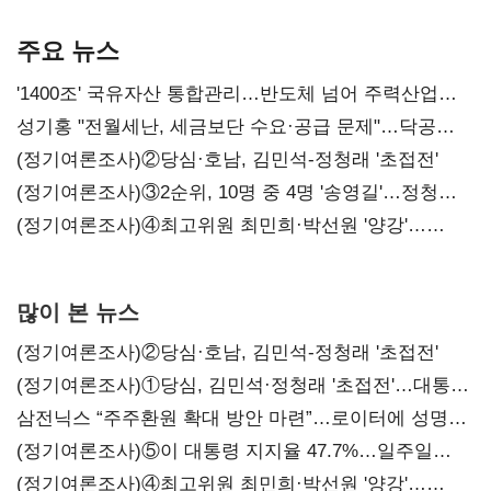
본궤도
차별화가 관건
주요 뉴스
'1400조' 국유자산 통합관리…반도체 넘어 주력산업
구조혁신
성기홍 "전월세난, 세금보단 수요·공급 문제"…닥공
시사
(정기여론조사)②당심·호남, 김민석-정청래 '초접전'
(정기여론조사)③2순위, 10명 중 4명 '송영길'…정청래
'한 자릿수'
(정기여론조사)④최고위원 최민희·박선원 '양강'…
서미화·이성윤·임미애 뒤이어
많이 본 뉴스
(정기여론조사)②당심·호남, 김민석-정청래 '초접전'
(정기여론조사)①당심, 김민석·정청래 '초접전'…대통령
지지도 '50% 아래로'(종합)
삼전닉스 “주주환원 확대 방안 마련”…로이터에 성명
보내
(정기여론조사)⑤이 대통령 지지율 47.7%…일주일
만에 다시 40%대
(정기여론조사)④최고위원 최민희·박선원 '양강'…