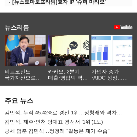
[뉴스토마토프라임]효자 IP '슈퍼 마리오'
뉴스리듬
비트코인도
카카오, 2분기
가입자 증가
국가자산으로…'
매출·영업익 역대
·AIDC 성장…
보관·평가·처분'
최대…에이전트
SKT 2분기 성장
기준은 숙제
AI 수익화 관건
본궤도
주요 뉴스
김민석, 누적 45.42%로 경선 1위…정청래와 격차
0.86%p(2보)
김민석, 제주·인천 당대표 경선서 '1위'(1보)
공세 멈춘 김민석…정청래 "갈등은 제가 수습"