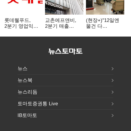
롯데웰푸드,
교촌에프앤비,
(현장+)"12일엔
2분기 영업익
2분기 매출
물건 다
89%↑…해외
1323억원…
들어와요"…빈
사업이 실적 견인
전년보다 4.9%↑
매대 채우며 문
연 홈플러스
뉴스
뉴스북
뉴스리듬
토마토증권통 Live
IB토마토