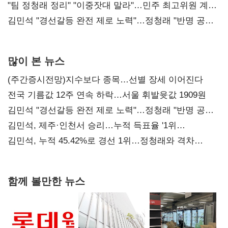
"팀 정청래 정리" "이중잣대 말라"…민주 최고위원 계파
다툼 격화
김민석 "경선갈등 완전 제로 노력"…정청래 "반명 공세
사과부터"
많이 본 뉴스
(주간증시전망)지수보다 종목…선별 장세 이어진다
전국 기름값 12주 연속 하락…서울 휘발윳값 1909원
김민석 "경선갈등 완전 제로 노력"…정청래 "반명 공세
사과부터"
김민석, 제주·인천서 승리…누적 득표율 '1위
탈환'(종합)
김민석, 누적 45.42%로 경선 1위…정청래와 격차
0.86%p(2보)
함께 볼만한 뉴스