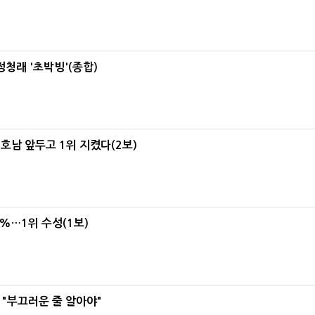
정청래 '초박빙'(종합)
 호남 앞두고 1위 지켰다(2보)
4%…1위 수성(1보)
 "부끄러운 줄 알아야"