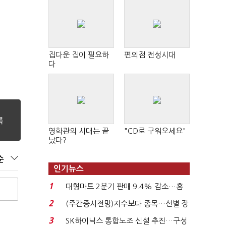
집다운 집이 필요하
편의점 전성시대
다
영화관의 시대는 끝
"CD로 구워오세요"
났다?
순
인기뉴스
1
대형마트 2분기 판매 9.4% 감소…홈
플러스 사태 여파...
2
(주간증시전망)지수보다 종목…선별 장
세 이어진다...
3
SK하이닉스 통합노조 신설 추진…구성