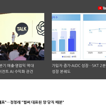
2분기 매출·영업익 역대
가입자 증가·AIDC 성장…SKT 2
전트 AI 수익화 관건
성장 본궤도
대표"…정청래 "벌써 대표된 양 당직 배분"