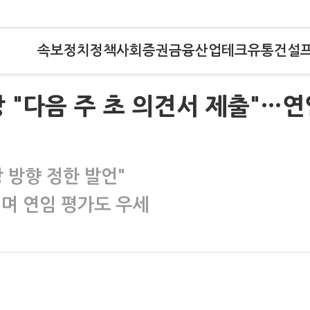
속보
정치
정책
사회
증권
금융
산업
테크
유통
건설
 "다음 주 초 의견서 제출"…연
 방향 정한 발언"
되며 연임 평가도 우세