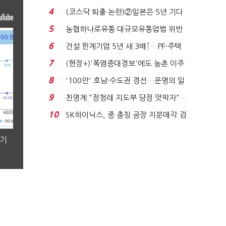
원 간 성과급 불...
4
(코스닥 퇴출 논란)②일본은 5년 기다
려주는데 우리는 ...
5
농협하나로유통 대규모유통업법 위반
적발…공정위, 과...
6
건설 한계기업 5년 새 3배↑…PF·주택
침체에 재무 ...
7
(현장+)'폭염중대경보'에도 농촌 이주
노동자는 강행군…'야...
8
'100만' 호남·수도권 경선…운명의 일
주일
9
친명계 "정청래 지도부 당정 엇박자"…
친청계 "신천지 오...
10
SK하이닉스, 중 충칭 공장 지분매각 검
토?…“확정된 바...
분기