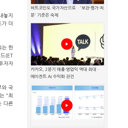
비트코인도 국가자산으로…'보관·평가·처
분' 기준은 숙제
 내놓지
조가 더
그는 한
드(ET
인투자자
카카오, 2분기 매출·영업익 역대 최대…
에이전트 AI 수익화 관건
부와 국
는 "최
는 다른