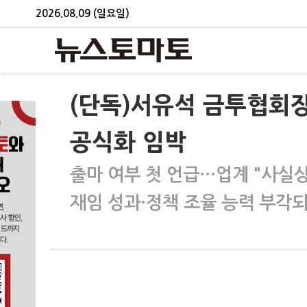
2026.08.09 (일요일)
(단독)서유석 금투협회장
공식화 임박
출마 여부 첫 언급…업계 "사실상
재임 성과·정책 조율 능력 부각